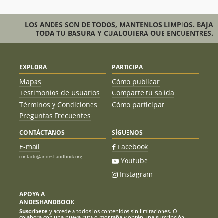
LOS ANDES SON DE TODOS, MANTENLOS LIMPIOS. BAJA
TODA TU BASURA Y CUALQUIERA QUE ENCUENTRES.
EXPLORA
PARTICIPA
Mapas
Cómo publicar
Testimonios de Usuarios
Comparte tu salida
Términos y Condiciones
Cómo participar
Preguntas Frecuentes
CONTÁCTANOS
SÍGUENOS
E-mail
Facebook
contacto@andeshandbook.org
Youtube
Instagram
APOYA A
ANDESHANDBOOK
Suscríbete
y accede a todos los contenidos sin limitaciones. O
colabora con una nueva ruta o montaña y obtén una suscripción