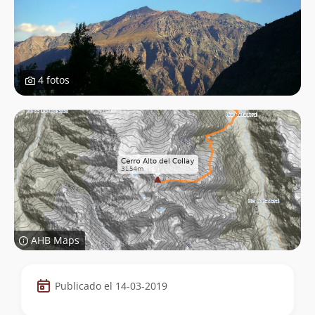
4 fotos
AHB Maps
Datos
Publicado el 14-03-2019
de