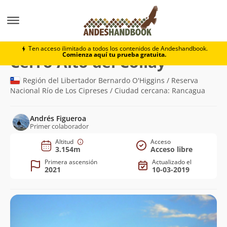
Montaña
Cerro Alto del Collay
Ten acceso ilimitado a todos los contenidos de Andeshandbook.
Comienza aquí tu prueba gratuita.
(3.154m)
Cerro Alto del Collay
Región del Libertador Bernardo O'Higgins / Reserva
Nacional Río de Los Cipreses / Ciudad cercana: Rancagua
Andrés Figueroa
Primer colaborador
Altitud
Acceso
3.154m
Acceso libre
Primera ascensión
Actualizado el
2021
10-03-2019