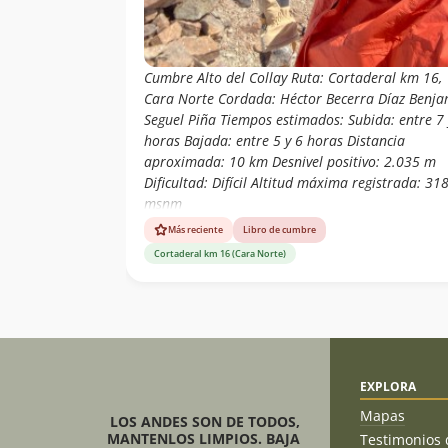
Cumbre Alto del Collay Ruta: Cortaderal km 16,
Cara Norte Cordada: Héctor Becerra Díaz Benja
Seguel Piña Tiempos estimados: Subida: entre 7 
horas Bajada: entre 5 y 6 horas Distancia
aproximada: 10 km Desnivel positivo: 2.035 m
Dificultad: Difícil Altitud máxima registrada: 31
msnm
Más reciente
Libro de cumbre
Cortaderal km 16 (Cara Norte)
EXPLORA
Mapas
LOS ANDES SON DE TODOS,
MANTENLOS LIMPIOS. BAJA
Testimonios 