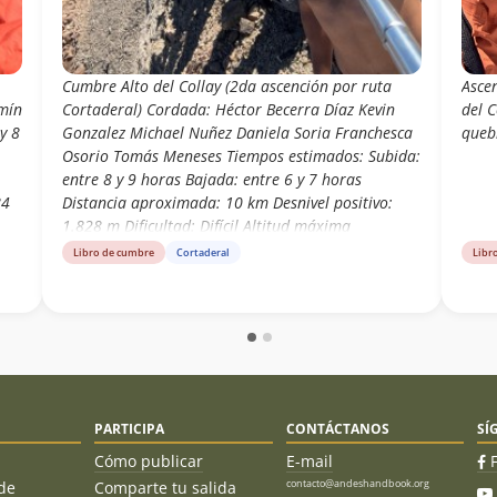
Cumbre Alto del Collay (2da ascención por ruta
Asce
mín
Cortaderal) Cordada: Héctor Becerra Díaz Kevin
del C
y 8
Gonzalez Michael Nuñez Daniela Soria Franchesca
queb
Osorio Tomás Meneses Tiempos estimados: Subida:
entre 8 y 9 horas Bajada: entre 6 y 7 horas
84
Distancia aproximada: 10 km Desnivel positivo:
1.828 m Dificultad: Difícil Altitud máxima
registrada: 3184 msnm
Libro de cumbre
Cortaderal
Libr
PARTICIPA
CONTÁCTANOS
SÍ
Cómo publicar
E-mail
contacto@andeshandbook.org
de
Comparte tu salida