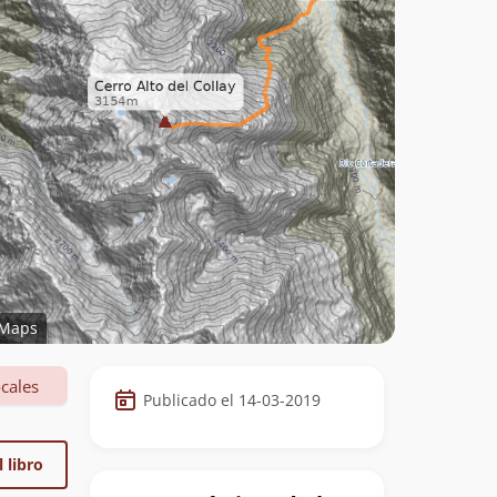
Maps
Datos
cales
Publicado el 14-03-2019
de
la
 libro
cumbre