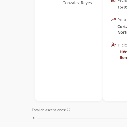
Fech
Gonzalez Reyes
15/0
Ruta
Cort
Nort
Hici
∙
Héc
∙
Ben
Total de ascensiones: 22