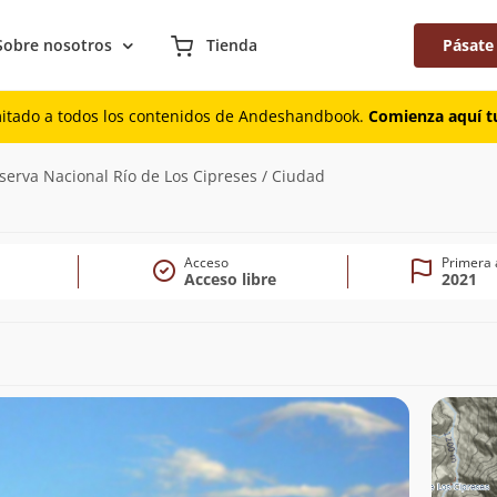
Sobre nosotros
Tienda
Pásate
mitado a todos los contenidos de Andeshandbook.
Comienza aquí tu
154m)
serva Nacional Río de Los Cipreses / Ciudad
Acceso
Primera 
Acceso libre
2021