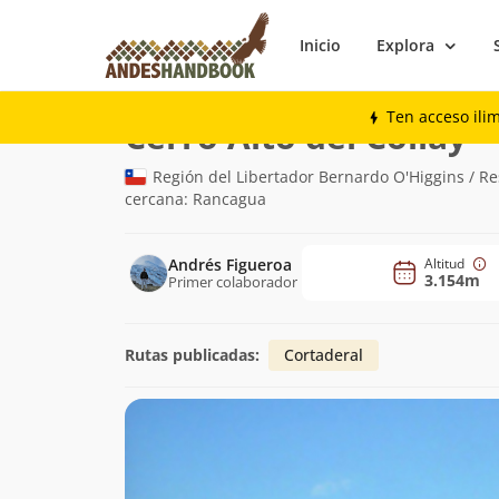
Inicio
Explora
Montaña
Cerro Alto del Collay
Ten acceso ili
(3.
Cerro Alto del Collay
Región del Libertador Bernardo O'Higgins / Re
cercana: Rancagua
Andrés Figueroa
Altitud
3.154m
Primer colaborador
Rutas publicadas:
Cortaderal