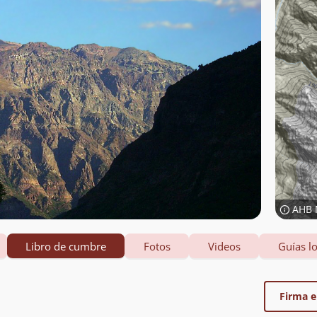
AHB 
Libro de cumbre
Fotos
Videos
Guías lo
Firma el