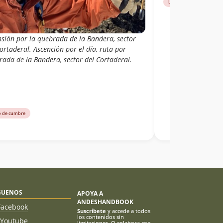
paralela a la Queb
Libro de cumbre
nsión por la quebrada de la Bandera, sector
ortaderal. Ascención por el día, ruta por
rada de la Bandera, sector del Cortaderal.
o de cumbre
GUENOS
APOYA A
ANDESHANDBOOK
Facebook
Suscríbete
y accede a todos
los contenidos sin
Youtube
limitaciones. O colabora con