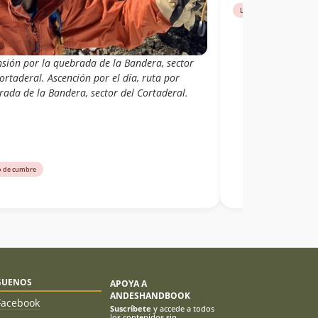
paralela a la Queb
Libro de cumbre
nsión por la quebrada de la Bandera, sector
ortaderal. Ascención por el día, ruta por
rada de la Bandera, sector del Cortaderal.
o de cumbre
GUENOS
APOYA A
ANDESHANDBOOK
Facebook
Suscríbete
y accede a todos
los contenidos sin