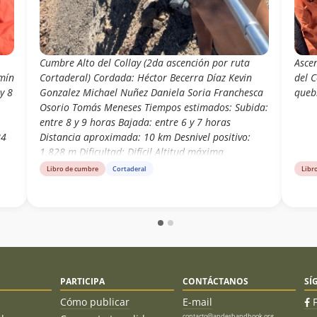
Cumbre Alto del Collay (2da ascención por ruta
Asce
mín
Cortaderal) Cordada: Héctor Becerra Díaz Kevin
del C
y 8
Gonzalez Michael Nuñez Daniela Soria Franchesca
queb
Osorio Tomás Meneses Tiempos estimados: Subida:
entre 8 y 9 horas Bajada: entre 6 y 7 horas
84
Distancia aproximada: 10 km Desnivel positivo:
1.828 m Dificultad: Difícil Altitud máxima
registrada: 3184 msnm
Libro de cumbre
Cortaderal
Libr
PARTICIPA
CONTÁCTANOS
SÍ
Cómo publicar
E-mail
contacto@andeshandbook.org