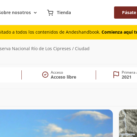
Sobre nosotros
Tienda
Pásate
mitado a todos los contenidos de Andeshandbook.
Comienza aquí tu
154m)
serva Nacional Río de Los Cipreses / Ciudad
Acceso
Primera 
Acceso libre
2021