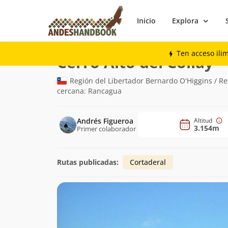
Inicio
Explora
Montaña
Cerro Alto del Collay
Ten acceso ili
(3.
Cerro Alto del Collay
Región del Libertador Bernardo O'Higgins / Re
cercana: Rancagua
Andrés Figueroa
Altitud
3.154m
Primer colaborador
Rutas publicadas:
Cortaderal