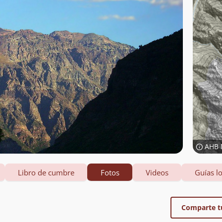
AHB 
Libro de cumbre
Fotos
Videos
Guías lo
Comparte t