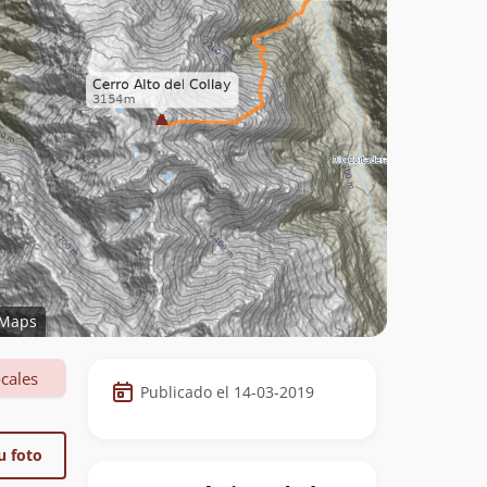
Maps
Datos
cales
Publicado el 14-03-2019
de
la
u foto
cumbre