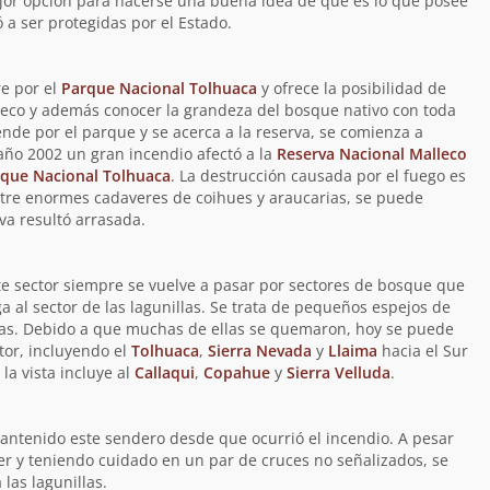
ejor opción para hacerse una buena idea de qué es lo que posee
ó a ser protegidas por el Estado.
re por el
Parque Nacional Tolhuaca
y ofrece la posibilidad de
lleco y además conocer la grandeza del bosque nativo con toda
nde por el parque y se acerca a la reserva, se comienza a
 año 2002 un gran incendio afectó a la
Reserva Nacional Malleco
que Nacional Tolhuaca
. La destrucción causada por el fuego es
tre enormes cadaveres de coihues y araucarias, se puede
va resultó arrasada.
e sector siempre se vuelve a pasar por sectores de bosque que
ga al sector de las lagunillas. Se trata de pequeños espejos de
as. Debido a que muchas de ellas se quemaron, hoy se puede
ctor, incluyendo el
Tolhuaca
,
Sierra Nevada
y
Llaima
hacia el Sur
la vista incluye al
Callaqui
,
Copahue
y
Sierra Velluda
.
ntenido este sendero desde que ocurrió el incendio. A pesar
rer y teniendo cuidado en un par de cruces no señalizados, se
las lagunillas.