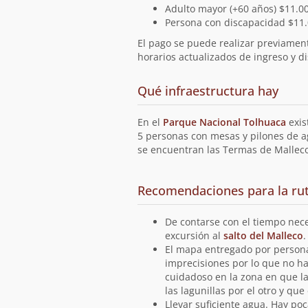
Adulto mayor (+60 años) $11.0
Persona con discapacidad $11
El pago se puede realizar previament
horarios actualizados de ingreso y di
en
Qué infraestructura hay
la
ruta
En el
Parque Nacional Tolhuaca
exis
5 personas con mesas y pilones de a
se encuentran las Termas de Malleco
Recomendaciones para la ru
De contarse con el tiempo nece
excursión al
salto del Malleco
.
El mapa entregado por persona
imprecisiones por lo que no h
cuidadoso en la zona en que la
las lagunillas por el otro y q
Llevar suficiente agua. Hay poc