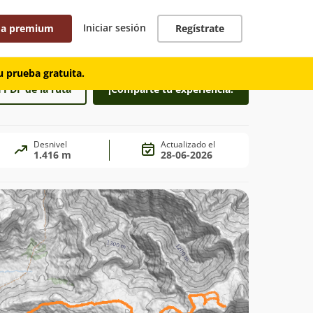
Iniciar sesión
 a premium
Regístrate
 prueba gratuita.
 PDF de la ruta
¡Comparte tu experiencia!
Desnivel
Actualizado el
1.416 m
28-06-2026