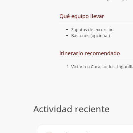
a
Qué equipo llevar
la
ruta
Zapatos de excursión
Bastones (opcional)
Cuál
Itinerario recomendado
es
el
Victoria o Curacautín - Lagunill
Actividad reciente