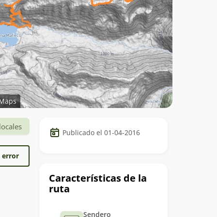
Maps
Datos
locales
Publicado el 01-04-2016
del
trekking
 error
Características de la
ruta
Sendero