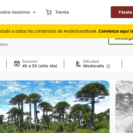
Sobre nosotros
Tienda
Pásate
mitado a todos los contenidos de Andeshandbook.
Comienza aquí tu
Descarga
uaca
Duración
Dificultad
4h a 5h (sólo ida)
Moderada