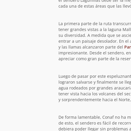
el sendero Lagunillas debe ser la m
la
cada una de estas áreas que las llev
ruta
La primera parte de la ruta transcur
tener grandes vistas a la laguna Ma
su diversidad. A medida que se ascie
entrar a un paisaje desolador. En el
y las llamas alcanzaron parte del
Par
impresionante. Desde el sendero, en
apreciar como gran parte de la reser
Luego de pasar por este espeluznant
lograron salvarse y finalmente se lle
agua rodeados por grandes araucari
tener vista hacia los volcanes del se
y sorprendentemente hacia el Norte, 
De forma lamentable, Conaf no ha ma
de esto, el sendero es fácil de recor
debiera poder llegar sin problemas a 