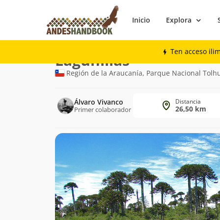
Inicio
Explora
Trekking
Lagunillas
Ten acceso ili
Ruta
Lagunillas
de
Región de la Araucanía, Parque Nacional Tolh
trekking
Álvaro Vivanco
Distancia
26,50 km
Primer colaborador