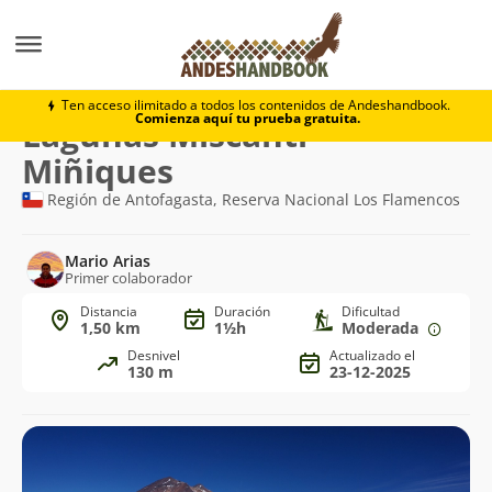
Trekking
Lagunas Miscanti - Miñiques
Ten acceso ilimitado a todos los contenidos de Andeshandbook.
Comienza aquí tu prueba gratuita.
Ruta
Lagunas Miscanti -
de
Miñiques
trekking
Región de Antofagasta, Reserva Nacional Los Flamencos
Mario Arias
Primer colaborador
Distancia
Duración
Dificultad
1,50 km
1½h
Moderada
Desnivel
Actualizado el
130 m
23-12-2025