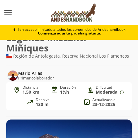
Trekking
Lagunas Miscanti - Miñiques
Ten acceso ilimitado a todos los contenidos de Andeshandbook.
Comienza aquí tu prueba gratuita.
Ruta
Lagunas Miscanti -
de
Miñiques
trekking
Región de Antofagasta, Reserva Nacional Los Flamencos
Mario Arias
Primer colaborador
Distancia
Duración
Dificultad
1,50 km
1½h
Moderada
Desnivel
Actualizado el
130 m
23-12-2025