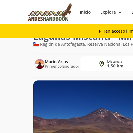
Inicio
Explora
Trekking
Lagunas Miscanti - Miñiques
Ten acceso ili
Ruta
Lagunas Miscanti - Mi
de
Región de Antofagasta, Reserva Nacional Los 
trekking
Mario Arias
Distancia
1,50 km
Primer colaborador