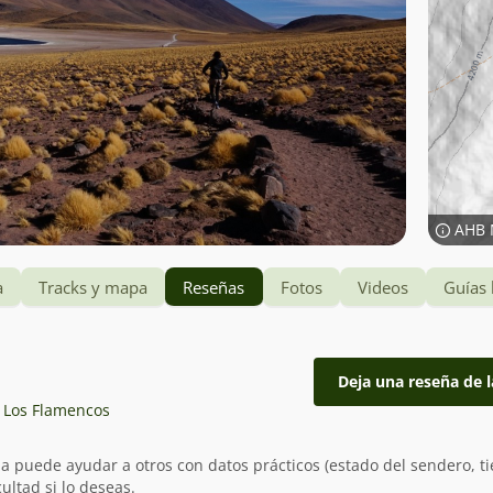
AHB 
a
Tracks y mapa
Reseñas
Fotos
Videos
Guías 
Deja una reseña de l
l Los Flamencos
ia puede ayudar a otros con datos prácticos (estado del sendero, t
ultad si lo deseas.