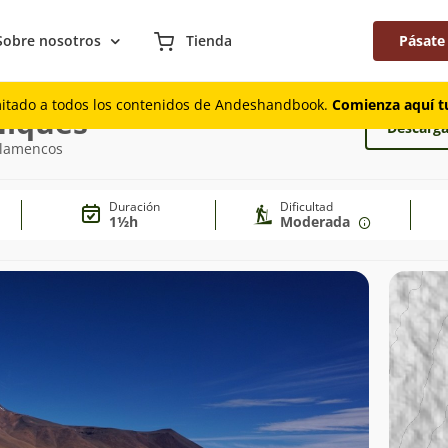
Sobre nosotros
Tienda
Pásate
mitado a todos los contenidos de Andeshandbook.
Comienza aquí tu
ñiques
Descarga
Flamencos
Duración
Dificultad
1½h
Moderada