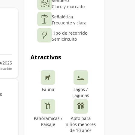
Sendero
Claro y marcado
Señalética
Frecuente y clara
Tipo de recorrido
Semicircuito
Atractivos
0/2025
icación
Fauna
Lagos /
as
Lagunas
Panorámicas /
Apto para
Paisaje
niños menores
de 10 años