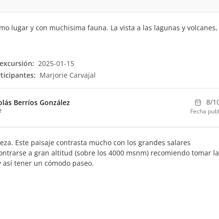
imo lugar y con muchisima fauna. La vista a las lagunas y volcanes,
excursión:
2025-01-15
ticipantes:
Marjorie Carvajal
8/1
olás Berríos González
e
Fecha publ
leza. Este paisaje contrasta mucho con los grandes salares
ontrarse a gran altitud (sobre los 4000 msnm) recomiendo tomar l
y así tener un cómodo paseo.