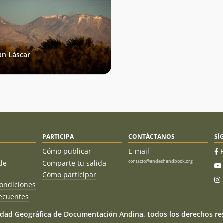
án Láscar
PARTICIPA
CONTÁCTANOS
SÍ
Cómo publicar
E-mail
contacto@andeshandbook.org
de
Comparte tu salida
Cómo participar
ondiciones
ecuentes
dad Geográfica de Documentación Andina, todos los derechos res