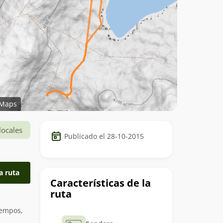
Maps
Datos
locales
Publicado el 28-10-2015
del
trekking
a ruta
Características de la
ruta
iempos,