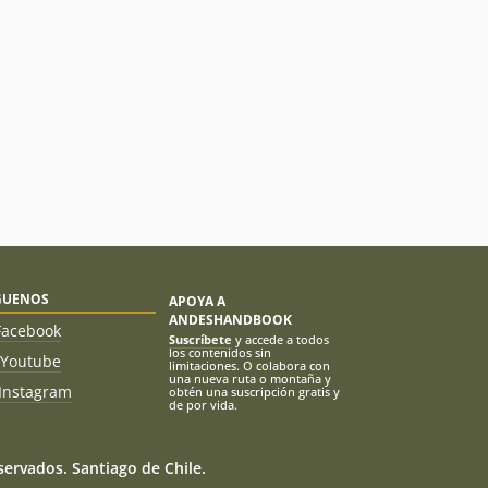
GUENOS
APOYA A
ANDESHANDBOOK
Facebook
Suscríbete
y accede a todos
los contenidos sin
Youtube
limitaciones. O colabora con
una nueva ruta o montaña y
Instagram
obtén una suscripción gratis y
de por vida.
ervados. Santiago de Chile.