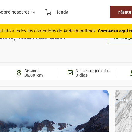
Sobre nosotros
Tienda
Pásate
e San Lorenzo
mitado a todos los contenidos de Andeshandbook.
Comienza aquí tu
ini, Monte San
Descarga
Distancia
Numero de jornadas
36,00 km
3 días