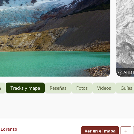
AHB 
a
Tracks y mapa
Reseñas
Fotos
Videos
Guías 
 Lorenzo
Ver en el mapa