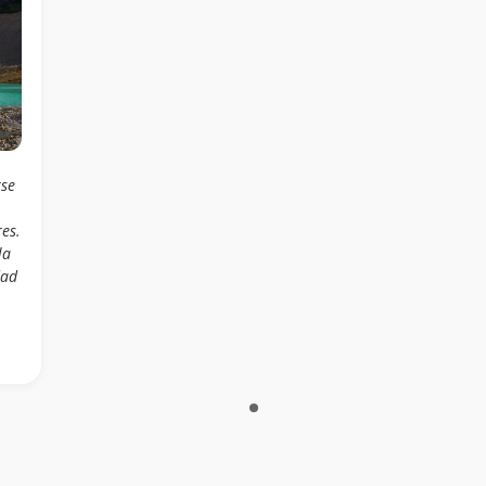
rse
es.
la
dad