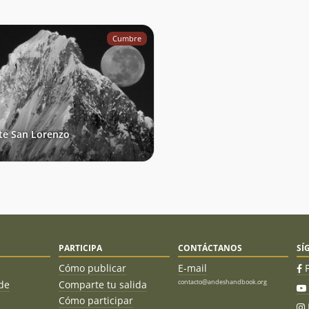
Cumbre
e San Lorenzo
PARTICIPA
CONTÁCTANOS
SÍ
Cómo publicar
E-mail
contacto@andeshandbook.org
de
Comparte tu salida
Cómo participar