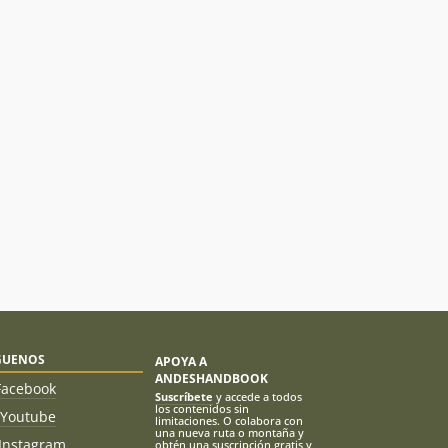
GUENOS
APOYA A
ANDESHANDBOOK
Facebook
Suscríbete
y accede a todos
los contenidos sin
Youtube
limitaciones. O colabora con
una nueva ruta o montaña y
Instagram
obtén una suscripción gratis y