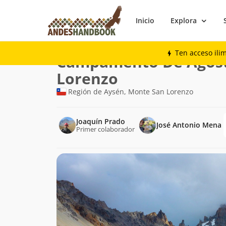
Inicio
Explora
Trekking
Campamento De Agostini, Mont
Ten acceso ili
Ruta
Campamento De Agost
de
Lorenzo
trekking
Región de Aysén, Monte San Lorenzo
Joaquín Prado
José Antonio Mena
Primer colaborador