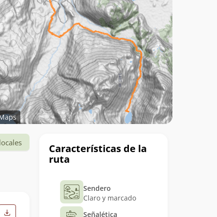
Maps
Datos
locales
Características de la
del
ruta
trekking
Sendero
Claro y marcado
Señalética