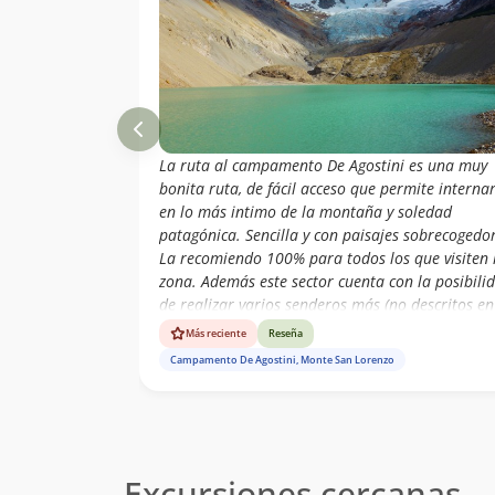
La ruta al campamento De Agostini es una muy
bonita ruta, de fácil acceso que permite interna
en lo más intimo de la montaña y soledad
patagónica. Sencilla y con paisajes sobrecogedor
La recomiendo 100% para todos los que visiten 
zona. Además este sector cuenta con la posibili
de realizar varios senderos más (no descritos en
esta ruta), pero posible para todos a quienes les
Más reciente
Reseña
guste explorar.
Campamento De Agostini, Monte San Lorenzo
Excursiones cercanas