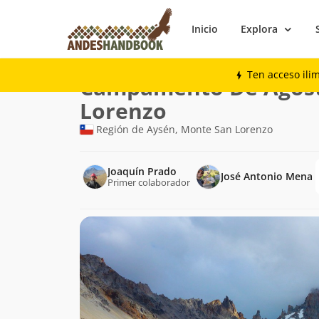
Inicio
Explora
Trekking
Campamento De Agostini, Mont
Ten acceso ili
Ruta
Campamento De Agost
de
Lorenzo
trekking
Región de Aysén, Monte San Lorenzo
Joaquín Prado
José Antonio Mena
Primer colaborador