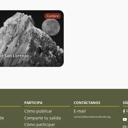
Cumbre
e San Lorenzo
PARTICIPA
CONTÁCTANOS
SÍ
Cómo publicar
E-mail
contacto@andeshandbook.org
de
Comparte tu salida
Cómo participar