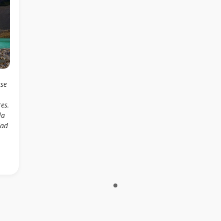
rse
es.
la
dad