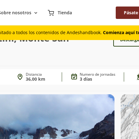
Sobre nosotros
Tienda
Pásate
e San Lorenzo
mitado a todos los contenidos de Andeshandbook.
Comienza aquí tu
ini, Monte San
Descarga
Distancia
Numero de jornadas
36,00 km
3 días