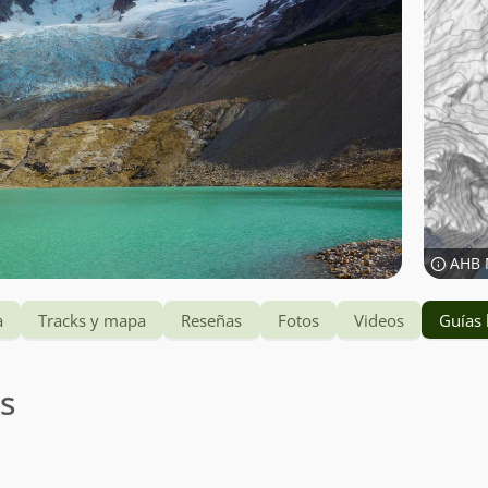
AHB 
a
Tracks y mapa
Reseñas
Fotos
Videos
Guías 
es