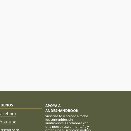
GUENOS
APOYA A
ANDESHANDBOOK
Facebook
Suscríbete
y accede a todos
los contenidos sin
Youtube
limitaciones. O colabora con
una nueva ruta o montaña y
Instagram
obtén una suscripción gratis y