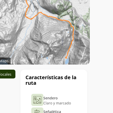
Maps
Datos
locales
Características de la
del
ruta
trekking
Sendero
Claro y marcado
Señalética