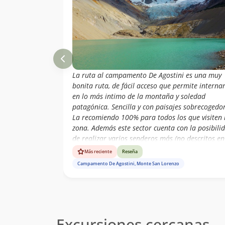
La ruta al campamento De Agostini es una muy
bonita ruta, de fácil acceso que permite interna
en lo más intimo de la montaña y soledad
patagónica. Sencilla y con paisajes sobrecogedor
La recomiendo 100% para todos los que visiten 
zona. Además este sector cuenta con la posibili
de realizar varios senderos más (no descritos en
esta ruta), pero posible para todos a quienes les
Más reciente
Reseña
guste explorar.
Campamento De Agostini, Monte San Lorenzo
Excursiones cercanas