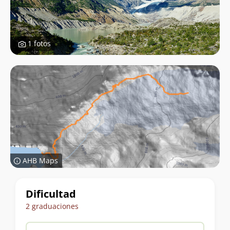
1 fotos
AHB Maps
Datos
Dificultad
del
2 graduaciones
trekking