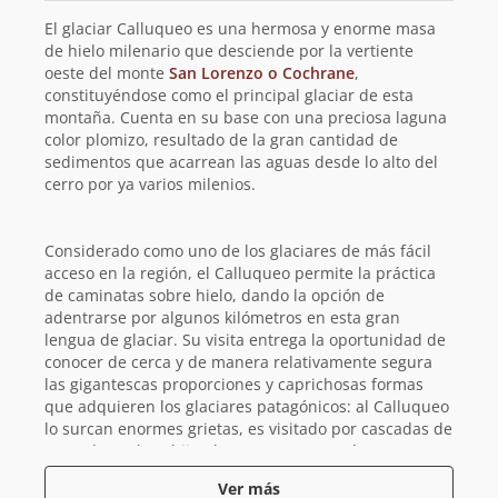
planificación
El glaciar Calluqueo es una hermosa y enorme masa
de
de hielo milenario que desciende por la vertiente
oeste del monte
San Lorenzo o Cochrane
,
la
constituyéndose como el principal glaciar de esta
montaña. Cuenta en su base con una preciosa laguna
ruta
color plomizo, resultado de la gran cantidad de
sedimentos que acarrean las aguas desde lo alto del
cerro por ya varios milenios.
Considerado como uno de los glaciares de más fácil
acceso en la región, el Calluqueo permite la práctica
de caminatas sobre hielo, dando la opción de
adentrarse por algunos kilómetros en esta gran
lengua de glaciar. Su visita entrega la oportunidad de
conocer de cerca y de manera relativamente segura
las gigantescas proporciones y caprichosas formas
que adquieren los glaciares patagónicos: al Calluqueo
lo surcan enormes grietas, es visitado por cascadas de
gran altura, lo cobijan bosques en sus márgenes y un
sinnúmero de arroyos se dibujan sobre su superficie.
Ver más
Todo esto enmarcado en el majestuoso contexto que