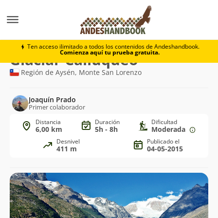
Trekking
Glaciar Calluqueo
Ten acceso ilimitado a todos los contenidos de Andeshandbook.
Comienza aquí tu prueba gratuita.
Ruta
Glaciar Calluqueo
de
Región de Aysén, Monte San Lorenzo
trekking
Joaquín Prado
Primer colaborador
Distancia
Duración
Dificultad
6,00 km
5h - 8h
Moderada
Desnivel
Publicado el
411 m
04-05-2015