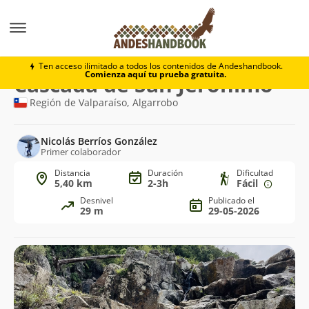
Trekking
Cascada de San Jerónimo
Ten acceso ilimitado a todos los contenidos de Andeshandbook.
Comienza aquí tu prueba gratuita.
Ruta
Cascada de San Jerónimo
de
Región de Valparaíso, Algarrobo
trekking
Nicolás Berríos González
Primer colaborador
Distancia
Duración
Dificultad
5,40 km
2-3h
Fácil
Desnivel
Publicado el
29 m
29-05-2026