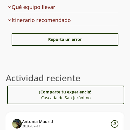
a
Qué equipo llevar
la
ruta
Cuál
Itinerario recomendado
es
el
Reporta un error
Actividad reciente
¡Comparte tu experiencia!
Cascada de San Jerónimo
Antonia Madrid
2026-07-11