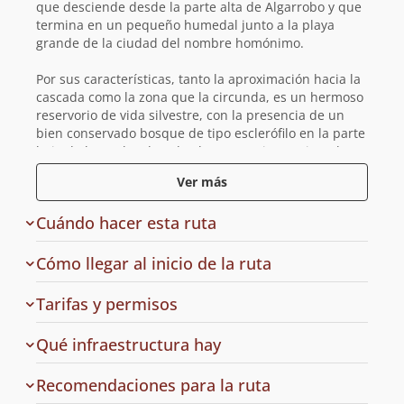
que desciende desde la parte alta de Algarrobo y que
termina en un pequeño humedal junto a la playa
grande de la ciudad del nombre homónimo.
Por sus características, tanto la aproximación hacia la
cascada como la zona que la circunda, es un hermoso
reservorio de vida silvestre, con la presencia de un
bien conservado bosque de tipo esclerófilo en la parte
baja de la quebrada y de algunos antiguos ejemplares
de palma chilena (
Jubaea chilensis
) en su parte alta.
Ver más
Este último aspecto es bastante relevante teniendo en
consideración que esta particular especie se
Cuándo hacer esta ruta
encuentra prácticamente extinta en la zona.
En cuanto a la fauna, destaca la presencia de
Cómo llegar al inicio de la ruta
mamíferos como el zorro chilla y el cururo, así como
también de diversas aves que descansan tanto en los
de
Tarifas y permisos
bosques como en el estero y el
Humedal el
acceso
Membrillo-Estero el Yugo
, cuerpo de agua que es
en
Qué infraestructura hay
alimentado principalmente por dicho estero y que se
la
encuentra protegido desde el año 2025 bajo la
ruta
Recomendaciones para la ruta
categoría de humedal urbano.