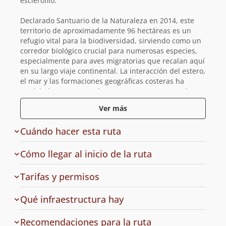
esclerófilo.
Declarado Santuario de la Naturaleza en 2014, este
territorio de aproximadamente 96 hectáreas es un
refugio vital para la biodiversidad, sirviendo como un
corredor biológico crucial para numerosas especies,
especialmente para aves migratorias que recalan aquí
en su largo viaje continental. La interacción del estero,
el mar y las formaciones geográficas costeras ha
modelado un entorno único, que contrasta con el
creciente desarrollo urbano de las localidades vecinas
Ver más
y se erige como un bastión para la conservación del
patrimonio natural de la zona central de Chile.
Cuándo hacer esta ruta
El área es ideal para la observación de aves, la
fotografía de naturaleza y el senderismo de baja
Cómo llegar al inicio de la ruta
dificultad, ofreciendo a sus visitantes una conexión
directa con un entorno costero que se mantiene en
de
Tarifas y permisos
estado prístino.
acceso
en
Qué infraestructura hay
Entre su flora destacan especies arbóreas como el litre
la
(
Lithrea caustica
), el molle (
Schinus latifolius
), el peumo
ruta
Recomendaciones para la ruta
(
Cryptocarya alba
) y el boldo (
Peumus