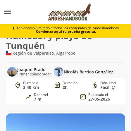
Trekking
Humedal y playa de Tunquén
Ten acceso ilimitado a todos los contenidos de Andeshandbook.
Comienza aquí tu prueba gratuita.
Ruta
Humedal y playa de
de
Tunquén
trekking
Región de Valparaíso, Algarrobo
Joaquín Prado
Nicolás Berríos González
Primer colaborador
Distancia
Duración
Dificultad
3,40 km
2h
Fácil
Desnivel
Publicado el
7 m
27-05-2026