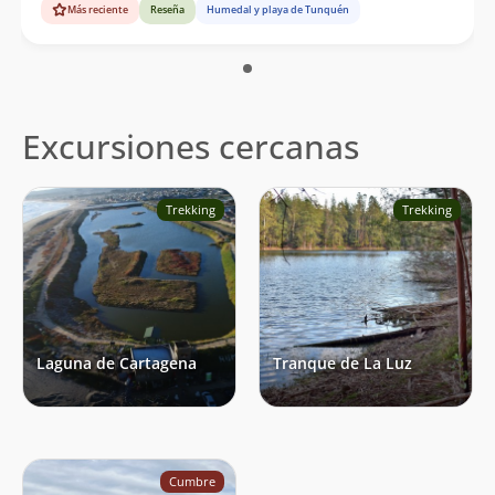
Más reciente
Reseña
Humedal y playa de Tunquén
Excursiones cercanas
Trekking
Trekking
Laguna de Cartagena
Tranque de La Luz
Cumbre