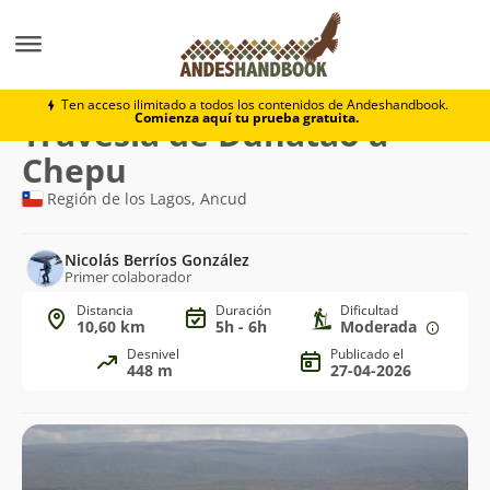
Trekking
Travesía de Duhatao a Chepu
Ten acceso ilimitado a todos los contenidos de Andeshandbook.
Comienza aquí tu prueba gratuita.
Ruta
Travesía de Duhatao a
de
Chepu
trekking
Región de los Lagos, Ancud
Nicolás Berríos González
Primer colaborador
Distancia
Duración
Dificultad
10,60 km
5h - 6h
Moderada
Desnivel
Publicado el
448 m
27-04-2026