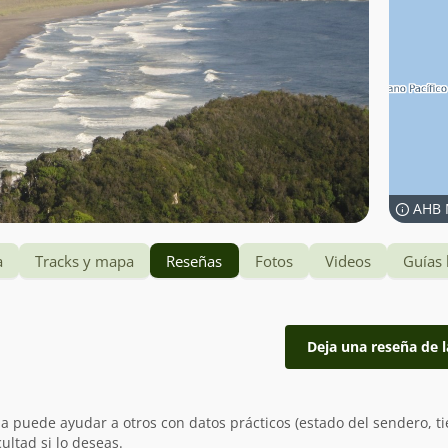
AHB 
a
Tracks y mapa
Reseñas
Fotos
Videos
Guías 
Deja una reseña de l
ia puede ayudar a otros con datos prácticos (estado del sendero, t
ultad si lo deseas.