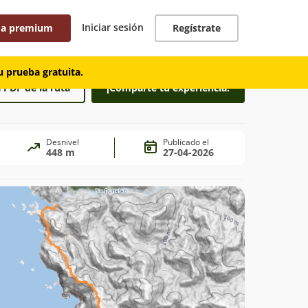
Iniciar sesión
 a premium
Regístrate
 prueba gratuita.
 PDF de la ruta
¡Comparte tu experiencia!
Desnivel
Publicado el
448 m
27-04-2026