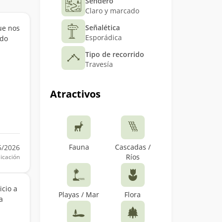
Sendero
Claro y marcado
Señalética
ue nos
Esporádica
ndo
Tipo de recorrido
Travesía
Atractivos
Fauna
Cascadas /
5/2026
Ríos
icación
icio a
Playas / Mar
Flora
a