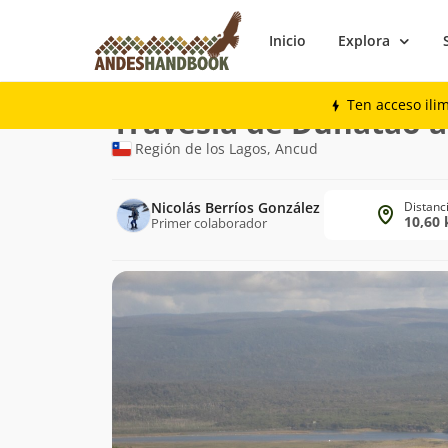
Inicio
Explora
Trekking
Travesía de Duhatao a Chepu
Ten acceso ili
Ruta
Travesía de Duhatao 
de
Región de los Lagos, Ancud
trekking
Nicolás Berríos González
Distanc
10,60
Primer colaborador