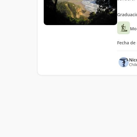
Graduació
Mo
Fecha de 
Nic
Chil