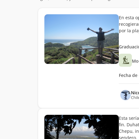
En esta 
recogier
por la pla
Graduació
Mo
Fecha de 
Nic
Chil
Esta sería
fin. Duha
Chepu, in
sendero.