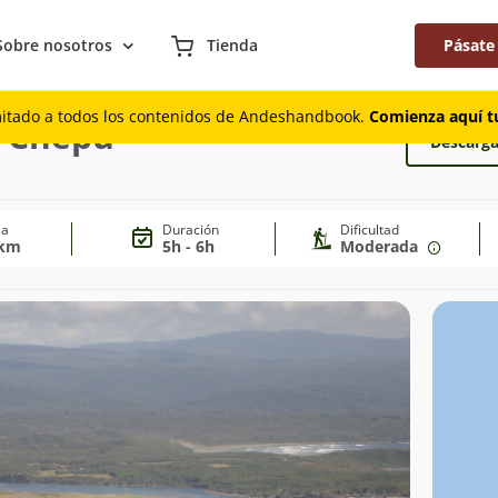
Sobre nosotros
Tienda
Pásate
mitado a todos los contenidos de Andeshandbook.
Comienza aquí tu
a Chepu
Descarga
ia
Duración
Dificultad
 km
5h - 6h
Moderada