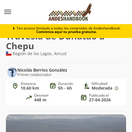
Trekking
Travesía de Duhatao a Chepu
Ten acceso ilimitado a todos los contenidos de Andeshandbook.
Comienza aquí tu prueba gratuita.
Ruta
Travesía de Duhatao a
de
Chepu
trekking
Región de los Lagos, Ancud
Nicolás Berríos González
Primer colaborador
Distancia
Duración
Dificultad
10,60 km
5h - 6h
Moderada
Desnivel
Publicado el
448 m
27-04-2026