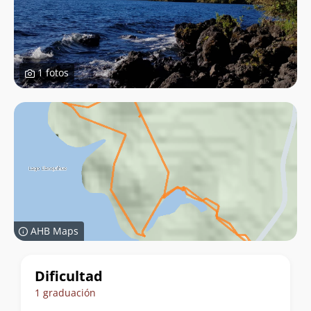
1 fotos
AHB Maps
Datos
Dificultad
del
1 graduación