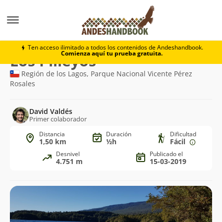
Trekking
Los Pilleyos
Ten acceso ilimitado a todos los contenidos de Andeshandbook.
Comienza aquí tu prueba gratuita.
Ruta
Los Pilleyos
de
Región de los Lagos, Parque Nacional Vicente Pérez
Rosales
trekking
David Valdés
Primer colaborador
Distancia
Duración
Dificultad
1,50 km
½h
Fácil
Desnivel
Publicado el
4.751 m
15-03-2019