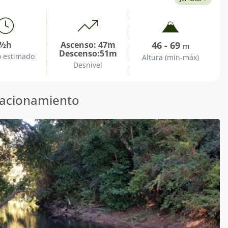
½h
Ascenso: 47m
46 - 69
m
Descenso:51m
 estimado
Altura (min-máx)
Desnivel
tacionamiento