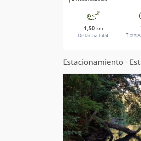
ruta
1,50
km
Tiempo
Distancia total
Jornada
Estacionamiento - Es
1: