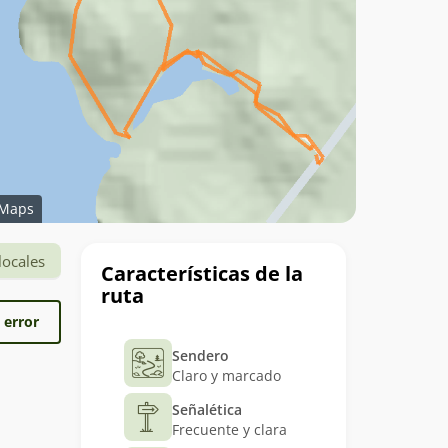
Maps
Datos
locales
Características de la
del
ruta
trekking
 error
Sendero
Claro y marcado
Señalética
Frecuente y clara