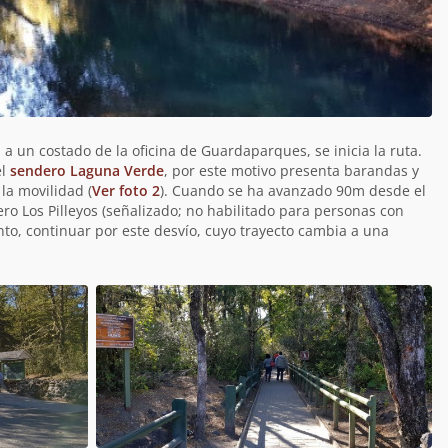
, a un costado de la oficina de Guardaparques, se inicia la ruta.
el
sendero Laguna Verde
, por este motivo presenta barandas y
a movilidad (
Ver foto 2
). Cuando se ha avanzado 90m desde el
ero Los Pilleyos (señalizado; no habilitado para personas con
nto, continuar por este desvío, cuyo trayecto cambia a una