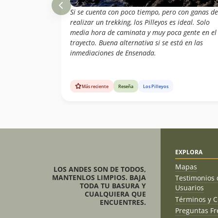
Si se cuenta con poco tiempo, pero con ganas de
realizar un trekking, los Pilleyos es ideal. Solo
media hora de caminata y muy poca gente en el
trayecto. Buena alternativa si se está en las
inmediaciones de Ensenada.
Más reciente
Reseña
Los Pilleyos
EXPLORA
Mapas
LOS ANDES SON DE TODOS,
MANTENLOS LIMPIOS. BAJA
Testimonios 
TODA TU BASURA Y
Usuarios
CUALQUIERA QUE
Términos y C
ENCUENTRES.
Preguntas Fr