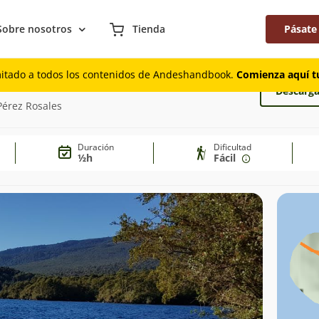
Sobre nosotros
Tienda
Pásate
mitado a todos los contenidos de Andeshandbook.
Comienza aquí tu
Descarga
Pérez Rosales
Duración
Dificultad
½h
Fácil