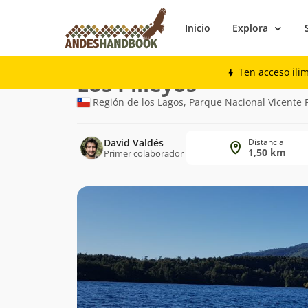
Inicio
Explora
Trekking
Los Pilleyos
Ten acceso ili
Ruta
Los Pilleyos
de
Región de los Lagos, Parque Nacional Vicente 
trekking
David Valdés
Distancia
1,50 km
Primer colaborador