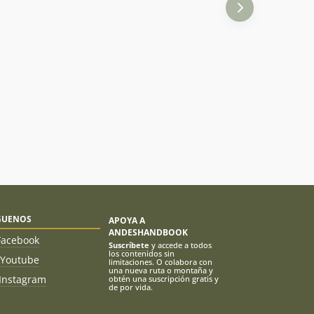
GUENOS
APOYA A
ANDESHANDBOOK
Facebook
Suscríbete
y accede a todos
los contenidos sin
Youtube
limitaciones. O colabora con
una nueva ruta o montaña y
Instagram
obtén una suscripción gratis y
de por vida.