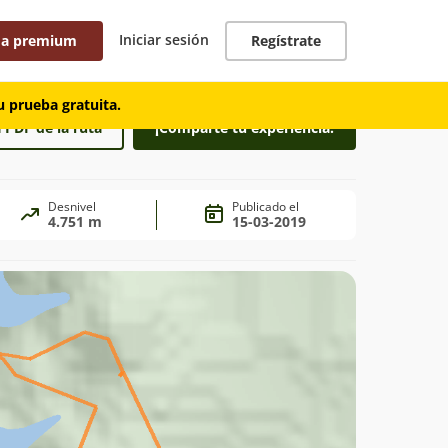
Iniciar sesión
 a premium
Regístrate
 prueba gratuita.
 PDF de la ruta
¡Comparte tu experiencia!
Desnivel
Publicado el
4.751 m
15-03-2019