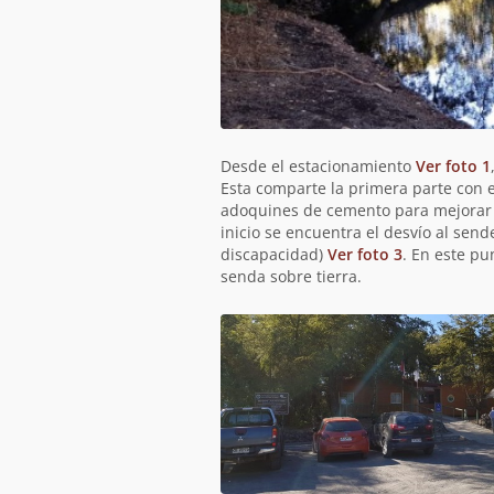
Descripción
Desde el estacionamiento
Ver foto 1
de
Esta comparte la primera parte con 
la
adoquines de cemento para mejorar l
jornada
inicio se encuentra el desvío al send
discapacidad)
Ver foto 3
. En este pu
senda sobre tierra.