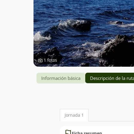
1 fotos
Información básica
Descripción de la rut
Descripción
detallada
Jornada 1
de
la
Ficha resumen