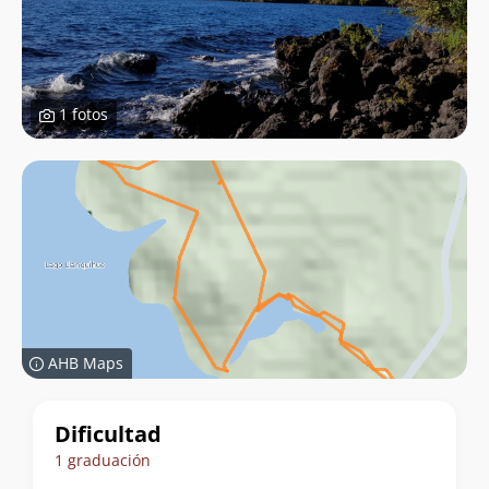
1 fotos
AHB Maps
Datos
Dificultad
del
1 graduación