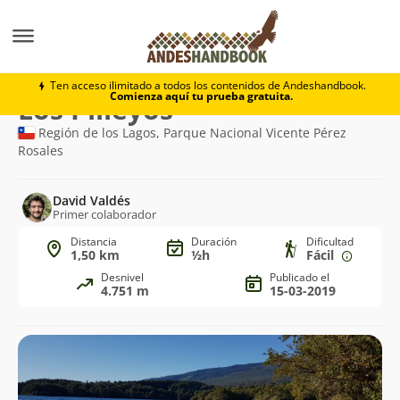
Trekking
Los Pilleyos
Ten acceso ilimitado a todos los contenidos de Andeshandbook.
Comienza aquí tu prueba gratuita.
Ruta
Los Pilleyos
de
Región de los Lagos, Parque Nacional Vicente Pérez
Rosales
trekking
David Valdés
Primer colaborador
Distancia
Duración
Dificultad
1,50 km
½h
Fácil
Desnivel
Publicado el
4.751 m
15-03-2019