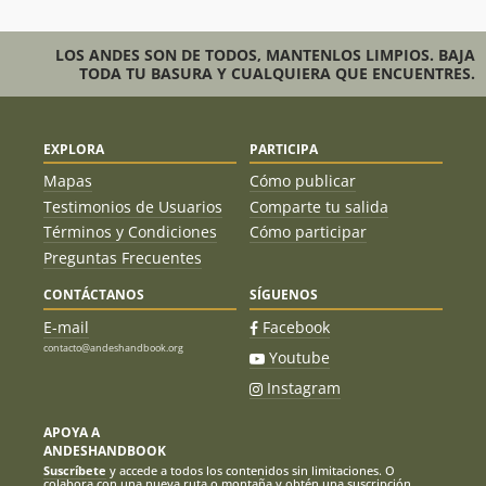
LOS ANDES SON DE TODOS, MANTENLOS LIMPIOS. BAJA
TODA TU BASURA Y CUALQUIERA QUE ENCUENTRES.
EXPLORA
PARTICIPA
Mapas
Cómo publicar
Testimonios de Usuarios
Comparte tu salida
Términos y Condiciones
Cómo participar
Preguntas Frecuentes
CONTÁCTANOS
SÍGUENOS
E-mail
Facebook
contacto@andeshandbook.org
Youtube
Instagram
APOYA A
ANDESHANDBOOK
Suscríbete
y accede a todos los contenidos sin limitaciones. O
colabora con una nueva ruta o montaña y obtén una suscripción