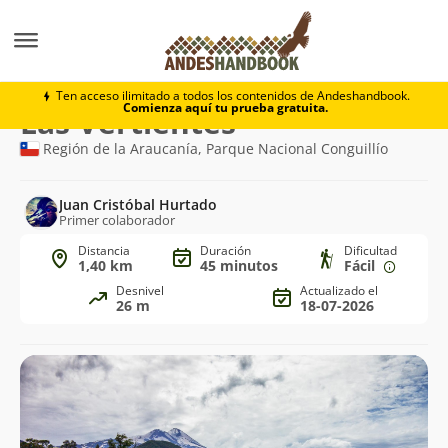
Trekking
Las Vertientes
Ten acceso ilimitado a todos los contenidos de Andeshandbook.
Comienza aquí tu prueba gratuita.
Ruta
Las Vertientes
de
Región de la Araucanía, Parque Nacional Conguillío
trekking
Juan Cristóbal Hurtado
Primer colaborador
Distancia
Duración
Dificultad
1,40 km
45 minutos
Fácil
Desnivel
Actualizado el
26 m
18-07-2026