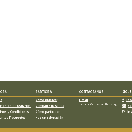
LORA
PARTICIPA
CONTÁCTANOS
SÍGU
as
Como publicar
E-mail
Fac
contacto@andeshandbook.org
imonios de Usuarios
Comparte tu salida
Yo
inos y Condiciones
Cómo participar
In
untas Frecuentes
Haz una donación