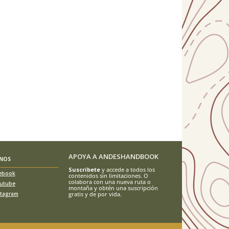
APOYA A ANDESHANDBOOK
ENOS
Suscríbete
y accede a todos los
ebook
contenidos sin limitaciones. O
colabora con una nueva ruta o
utube
montaña y obtén una suscripción
stagram
gratis y de por vida.