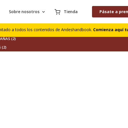
Sobre nosotros
Tienda
Pásate a pre
S (0)
mitado a todos los contenidos de Andeshandbook.
Comienza aquí tu
DORES (0)
ÑAS (2)
 (2)