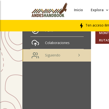
Inicio
Explora
AMIGO
Priscila Pires Carvalho
Ten acceso ili
SEGUI
Perfil
MONTA
RUTAS
Colaboraciones
Siguiendo