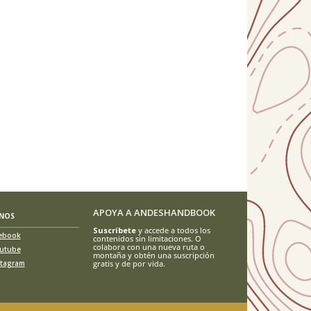
APOYA A ANDESHANDBOOK
ENOS
Suscríbete
y accede a todos los
ebook
contenidos sin limitaciones. O
colabora con una nueva ruta o
utube
montaña y obtén una suscripción
stagram
gratis y de por vida.