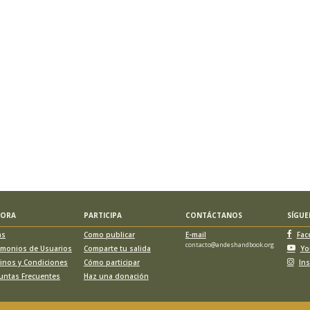
LORA
PARTICIPA
CONTÁCTANOS
SÍGU
as
Como publicar
E-mail
Fac
contacto@andeshandbook.org
imonios de Usuarios
Comparte tu salida
Yo
inos y Condiciones
Cómo participar
In
untas Frecuentes
Haz una donación