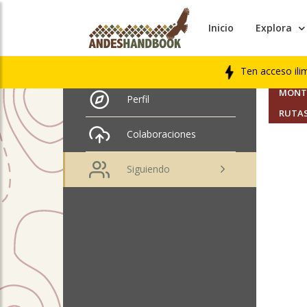
Inicio
Explora
AMIGO
Eduardo Hernández
Venegas
Ten acceso ili
SEGUI
MONTA
Perfil
RUTAS
Colaboraciones
Siguiendo