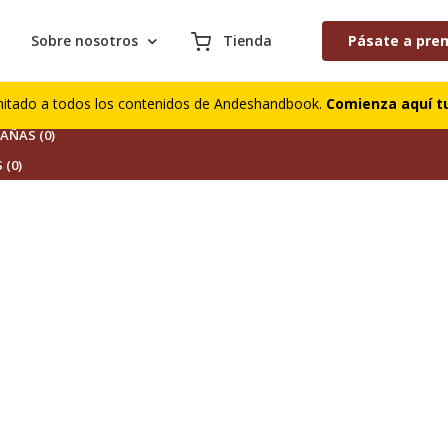
Sobre nosotros
Tienda
Pásate a pre
S (0)
mitado a todos los contenidos de Andeshandbook.
Comienza aquí tu
DORES (0)
ÑAS (0)
 (0)