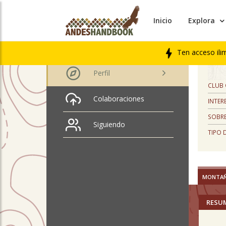
Inicio
Explora
PERFIL
Eduardo Hernández
Venegas
Ten acceso ili
Perfil
CLUB
Colaboraciones
INTER
SOBRE
Siguiendo
TIPO 
MONTA
RESU