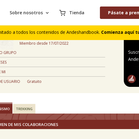
Sobre nosotros
Tienda
Pásate a pre
Eduardo Hernández Venegas
mitado a todos los contenidos de Andeshandbook.
Comienza aquí tu
,
Miembro desde 17/07/2022
Suscr
 O GRUPO
Ande
ESES
 MI
DE USUARIO
Gratuito
ÑISMO
TREKKING
MEN DE MIS COLABORACIONES