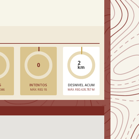
2
0
km
S
INTENTOS
DESNIVEL ACUM
 346
MÁX. REG 18
MÁX. REG 635.787 M