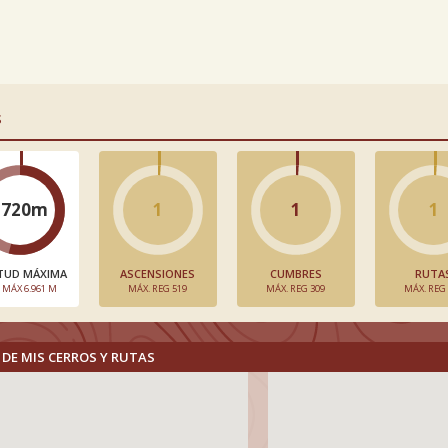
S
3720m
1
1
1
TUD MÁXIMA
ASCENSIONES
CUMBRES
RUTA
. MÁX 6.961 M
MÁX. REG 519
MÁX. REG 309
MÁX. REG
DE MIS CERROS Y RUTAS