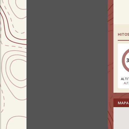
HITO
ALTI
ALT
MAPA 