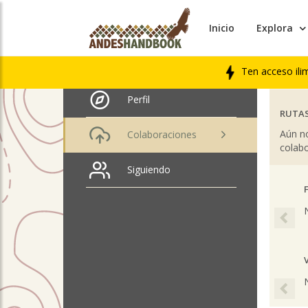
Inicio
Explora
ÚLTIM
Eduardo Hernández
Venegas
LIBRO
Ten acceso ili
Perfil
RUTAS
Aún no
Colaboraciones
colabo
Siguiendo
Pre
Pre