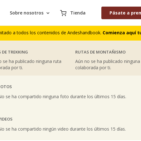
Sobre nosotros
Tienda
Pásate a pre
AS COLABORACIONES PUBLICADAS
S DE CUMBRES
COMENTARIOS DE TREKKING
mitado a todos los contenidos de Andeshandbook.
Comienza aquí tu
 DE TREKKING
RUTAS DE MONTAÑISMO
 se ha publicado ninguna ruta
Aún no se ha publicado ninguna
rada por ti.
colaborada por ti.
FOTOS
vious
No se ha compartido ninguna foto durante los últimos 15 días.
VIDEOS
vious
No se ha compartido ningún video durante los últimos 15 días.