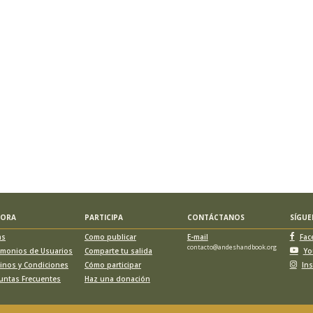
LORA
PARTICIPA
CONTÁCTANOS
SÍGU
as
Como publicar
E-mail
Fac
contacto@andeshandbook.org
imonios de Usuarios
Comparte tu salida
Yo
inos y Condiciones
Cómo participar
In
untas Frecuentes
Haz una donación