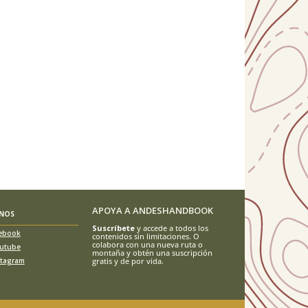
APOYA A ANDESHANDBOOK
ENOS
Suscríbete
y accede a todos los
ebook
contenidos sin limitaciones. O
colabora con una nueva ruta o
utube
montaña y obtén una suscripción
stagram
gratis y de por vida.