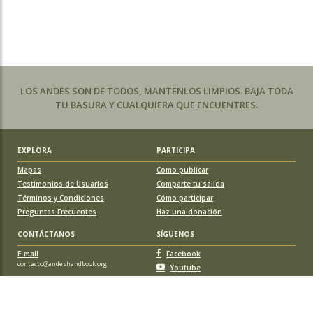
LOS ANDES SON DE TODOS, MANTENLOS LIMPIOS. BAJA TODA
TU BASURA Y CUALQUIERA QUE ENCUENTRES.
EXPLORA
PARTICIPA
Mapas
Como publicar
Testimonios de Usuarios
Comparte tu salida
Términos y Condiciones
Cómo participar
Preguntas Frecuentes
Haz una donación
CONTÁCTANOS
SÍGUENOS
E-mail
Facebook
contacto@andeshandbook.org
Youtube
Instagram
APOYA A ANDESHANDBOOK