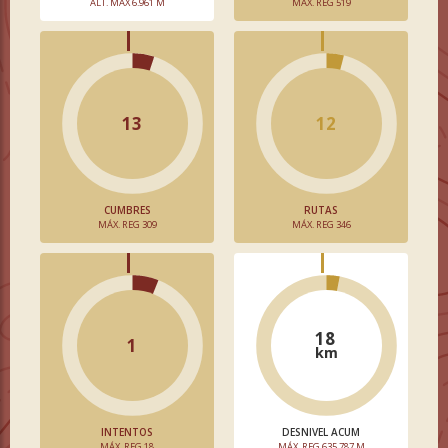
ALT. MÁX 6.961 M
MÁX. REG 519
13
12
CUMBRES
RUTAS
MÁX. REG 309
MÁX. REG 346
18
1
km
INTENTOS
DESNIVEL ACUM
MÁX. REG 18
MÁX. REG 635.787 M