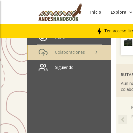
Inicio
Explora
ÚLTIM
Laura Portugal
LIBRO
Ten acceso ili
Perfil
Colaboraciones
Siguiendo
RUTAS
Aún no
colabo
Pre