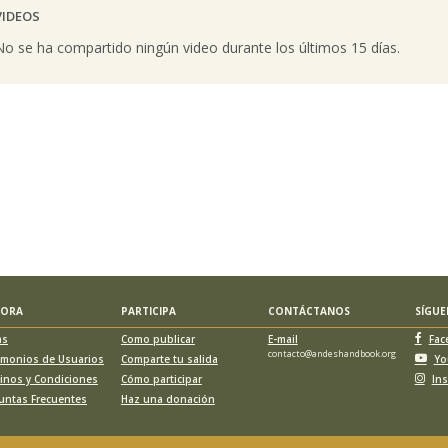
VIDEOS
vious
No se ha compartido ningún video durante los últimos 15 días.
LORA
PARTICIPA
CONTÁCTANOS
SÍGU
as
Como publicar
E-mail
Fac
contacto@andeshandbook.org
imonios de Usuarios
Comparte tu salida
Yo
inos y Condiciones
Cómo participar
In
untas Frecuentes
Haz una donación