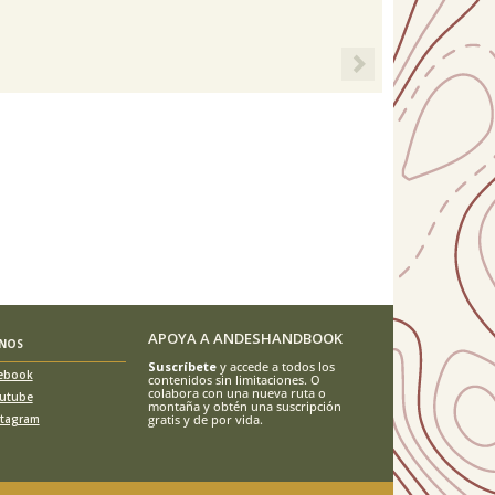
Next
APOYA A ANDESHANDBOOK
ENOS
Suscríbete
y accede a todos los
ebook
contenidos sin limitaciones. O
colabora con una nueva ruta o
utube
montaña y obtén una suscripción
stagram
gratis y de por vida.