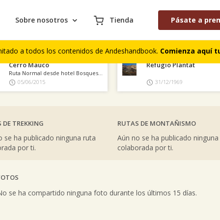
Sobre nosotros
Tienda
Pásate a pre
AS COLABORACIONES PUBLICADAS
S DE CUMBRES
COMENTARIOS DE TREKKING
mitado a todos los contenidos de Andeshandbook.
Comienza aquí tu
Cerro Mauco
Refugio Plantat
Ruta Normal desde hotel Bosques del Mauco
05/06/2015
31/12/1969
 DE TREKKING
RUTAS DE MONTAÑISMO
 se ha publicado ninguna ruta
Aún no se ha publicado ninguna
rada por ti.
colaborada por ti.
FOTOS
vious
No se ha compartido ninguna foto durante los últimos 15 días.