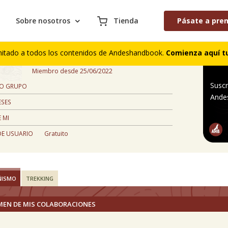
Sobre nosotros
Tienda
Pásate a pre
Alejandra Soto castro
mitado a todos los contenidos de Andeshandbook.
Comienza aquí tu
,
Miembro desde 25/06/2022
Suscr
 O GRUPO
Ande
ESES
 MI
DE USUARIO
Gratuito
ÑISMO
TREKKING
MEN DE MIS COLABORACIONES