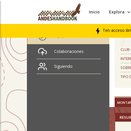
Inicio
Explora
PERFIL
Alejandra Soto castro
Ten acceso ili
Perfil
CLUB
Colaboraciones
INTER
Siguiendo
SOBRE
TIPO 
MONTA
RESU