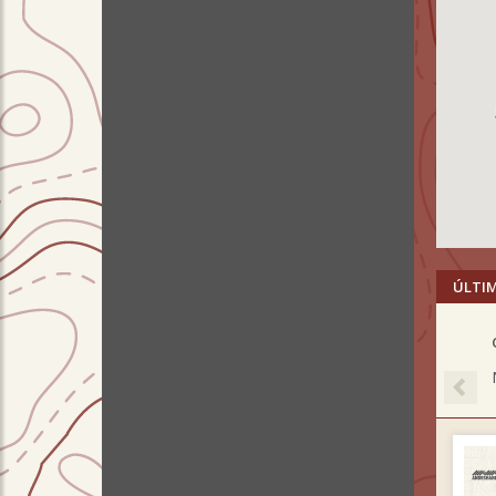
ÚLTI
Pre