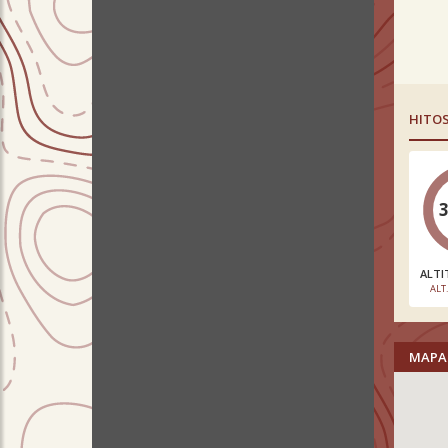
HITO
ALTI
ALT
MAPA 