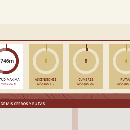
S
3746m
8
8
4
TUD MÁXIMA
ASCENSIONES
CUMBRES
RUTA
. MÁX 6.959 M
MÁX. REG 519
MÁX. REG 309
MÁX. REG
DE MIS CERROS Y RUTAS