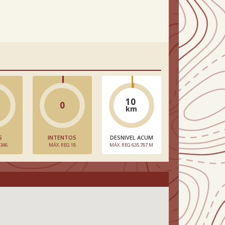
10
0
km
S
INTENTOS
DESNIVEL ACUM
 346
MÁX. REG 18
MÁX. REG 635.787 M