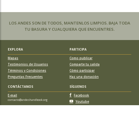
LOS ANDES SON DE TODOS, MANTENLOS LIMPIOS. BAJA TODA
TU BASURA Y CUALQUIERA QUE ENCUENTRES.
EXPLORA
PARTICIPA
Mapas
Como publicar
Testimonios de Usuarios
Comparte tu salida
Términos y Condiciones
Cómo participar
Preguntas Frecuentes
Haz una donación
CONTÁCTANOS
SÍGUENOS
E-mail
Facebook
contacto@andeshandbook.org
Youtube
Instagram
APOYA A ANDESHANDBOOK
Suscríbete
y accede a todos los contenidos sin limitaciones. O colabora
con una nueva ruta o montaña y obtén una suscripción gratis y de por vida.