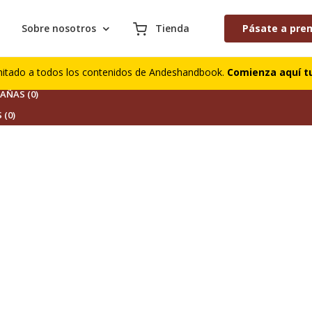
Sobre nosotros
Tienda
Pásate a pre
S (0)
mitado a todos los contenidos de Andeshandbook.
Comienza aquí tu
DORES (0)
ÑAS (0)
 (0)