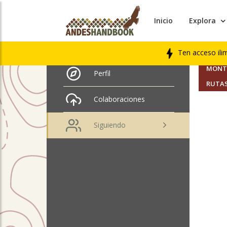
Inicio
Explora
AMIGO
Franco Ignacio
Fernández Vera
Ten acceso ili
SEGUI
MONTA
Perfil
RUTAS
Colaboraciones
Siguiendo