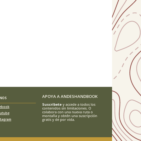
APOYA A ANDESHANDBOOK
ENOS
Suscríbete
y accede a todos los
ebook
contenidos sin limitaciones. O
colabora con una nueva ruta o
utube
montaña y obtén una suscripción
stagram
gratis y de por vida.