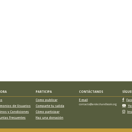
LORA
PARTICIPA
CONTÁCTANOS
SÍGU
as
Como publicar
E-mail
Fac
contacto@andeshandbook.org
imonios de Usuarios
Comparte tu salida
Yo
inos y Condiciones
Cómo participar
In
untas Frecuentes
Haz una donación