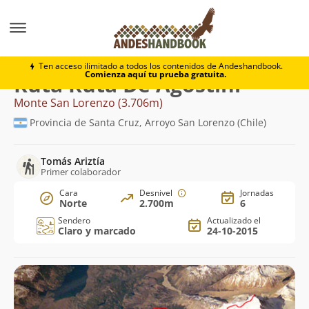
Montaña
Monte San Lorenzo
Ruta De Agostini
Ten acceso ilimitado a todos los contenidos de Andeshandbook.
Comienza aquí tu prueba gratuita.
Ruta Ruta De Agostini
Monte San Lorenzo (3.706m)
Provincia de Santa Cruz, Arroyo San Lorenzo (Chile)
Tomás Ariztía
Primer colaborador
Cara
Desnivel
Jornadas
Norte
2.700m
6
Sendero
Actualizado el
Claro y marcado
24-10-2015