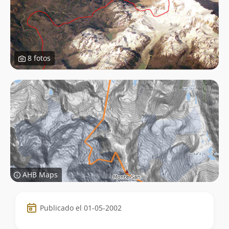
8 fotos
AHB Maps
Datos
Publicado el 01-05-2002
de