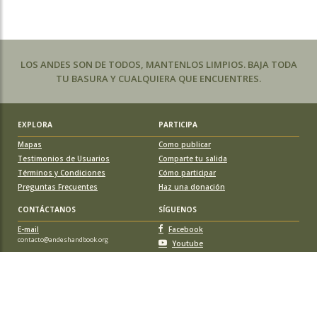
LOS ANDES SON DE TODOS, MANTENLOS LIMPIOS. BAJA TODA
TU BASURA Y CUALQUIERA QUE ENCUENTRES.
EXPLORA
PARTICIPA
Mapas
Como publicar
Testimonios de Usuarios
Comparte tu salida
Términos y Condiciones
Cómo participar
Preguntas Frecuentes
Haz una donación
CONTÁCTANOS
SÍGUENOS
E-mail
Facebook
contacto@andeshandbook.org
Youtube
Instagram
APOYA A ANDESHANDBOOK
Suscríbete
y accede a todos los contenidos sin limitaciones. O colabora
con una nueva ruta o montaña y obtén una suscripción gratis y de por vida.