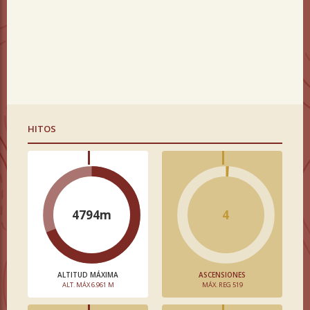
HITOS
4794m
4
ALTITUD MÁXIMA
ASCENSIONES
ALT. MÁX 6.961 M
MÁX. REG 519