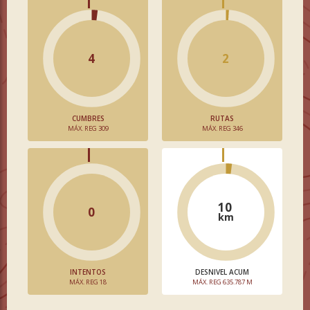
4
2
CUMBRES
RUTAS
MÁX. REG 309
MÁX. REG 346
10
0
km
INTENTOS
DESNIVEL ACUM
MÁX. REG 18
MÁX. REG 635.787 M