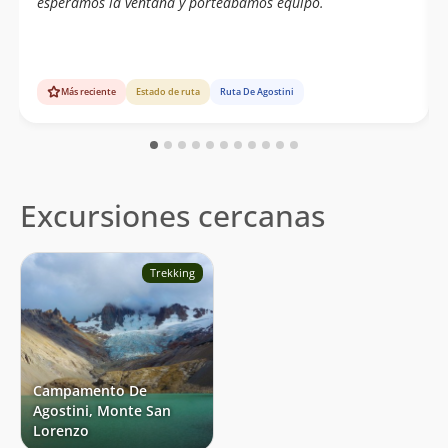
esperamos la ventana y porteábamos equipo.
Más reciente
Estado de ruta
Ruta De Agostini
Excursiones cercanas
Trekking
Campamento De
Agostini, Monte San
Lorenzo