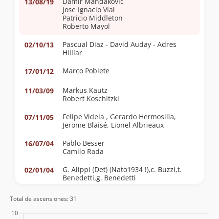
Damir Mandakovic
13/08/19
Jose Ignacio Vial
Patricio Middleton
Roberto Mayol
Pascual Diaz - David Auday - Adres
02/10/13
Hilliar
Marco Poblete
17/01/12
Markus Kautz
11/03/09
Robert Koschitzki
Felipe Videla , Gerardo Hermosilla,
07/11/05
Jerome Blaisé, Lionel Albrieaux
Pablo Besser
16/07/04
Camilo Rada
G. Alippi (Det) (Nato1934 !),c. Buzzi,t.
02/01/04
Benedetti,g. Benedetti
Tomás Ariztía
21/02/02
Total de ascensiones: 31
Michael Cantzler
Ismael Mena Valdés