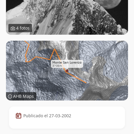
4 fotos
AHB Maps
Datos
Publicado el 27-03-2002
de
la