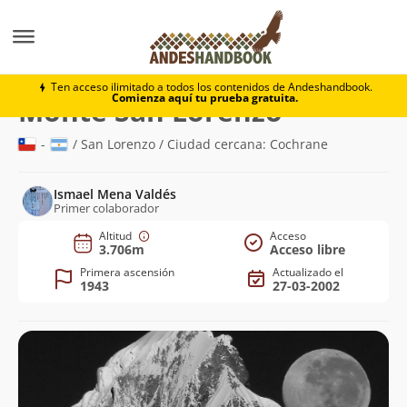
Montaña
Monte San Lorenzo
Ten acceso ilimitado a todos los contenidos de Andeshandbook.
Comienza aquí tu prueba gratuita.
(3.706m)
Monte San Lorenzo
-
/ San Lorenzo / Ciudad cercana: Cochrane
Ismael Mena Valdés
Primer colaborador
Altitud
Acceso
3.706m
Acceso libre
Primera ascensión
Actualizado el
1943
27-03-2002