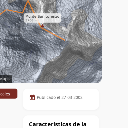
Maps
Datos
cales
Publicado el 27-03-2002
de
la
cumbre
Características de la