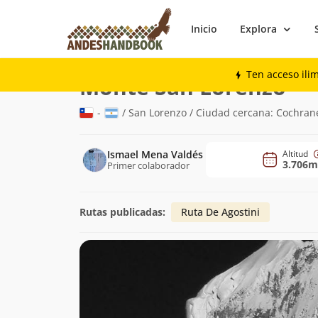
Inicio
Explora
Montaña
Monte San Lorenzo
Ten acceso ili
(3.7
Monte San Lorenzo
-
/ San Lorenzo / Ciudad cercana: Cochran
Ismael Mena Valdés
Altitud
3.706m
Primer colaborador
Rutas publicadas:
Ruta De Agostini