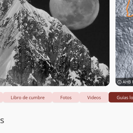
AHB 
Libro de cumbre
Fotos
Videos
Guías lo
es