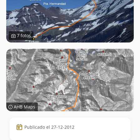
7 fotos
AHB Maps
Datos
Publicado el 27-12-2012
de