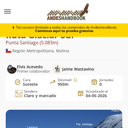
Montaña
Punta Santiago
Glaciar Sur
Ten acceso ilimitado a todos los contenidos de Andeshandbook.
Comienza aquí tu prueba gratuita.
Ruta Glaciar Sur
Punta Santiago (5.083m)
Región Metropolitana, Molina
Elvis Acevedo
Jaime Wastavino
Primer colaborador
Cara
Desnivel
Jornadas
Sureste
950m
0
Sendero
Actualizado el
Claro y marcado
04-05-2026