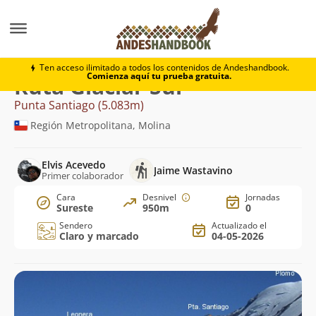
Montaña
Punta Santiago
Glaciar Sur
Ten acceso ilimitado a todos los contenidos de Andeshandbook.
Comienza aquí tu prueba gratuita.
Ruta Glaciar Sur
Punta Santiago (5.083m)
Región Metropolitana, Molina
Elvis Acevedo
Jaime Wastavino
Primer colaborador
Cara
Desnivel
Jornadas
Sureste
950m
0
Sendero
Actualizado el
Claro y marcado
04-05-2026