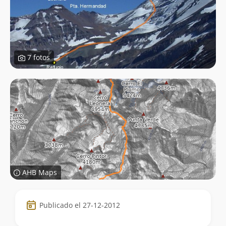
7 fotos
AHB Maps
Datos
Publicado el 27-12-2012
de