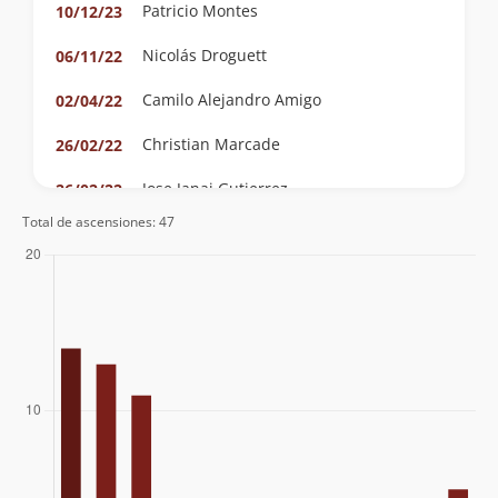
Patricio Montes
10/12/23
Nicolás Droguett
06/11/22
Camilo Alejandro Amigo
02/04/22
Christian Marcade
26/02/22
Jose Janai Gutierrez
26/02/22
Total de ascensiones: 47
Pablo Riquelme
09/01/22
Cristian Irribarra
Hernán Felipe Núñez Cristi
15/03/20
Fernando González
10/02/19
Egor Espinoza
14/01/18
Rodrigo Medina
12/03/16
Álvaro Vivanco
01/02/15