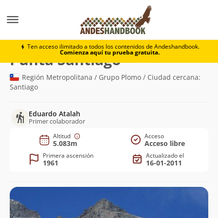
Montaña
Punta Santiago
Ten acceso ilimitado a todos los contenidos de Andeshandbook.
Comienza aquí tu prueba gratuita.
(5.083m)
Punta Santiago
Región Metropolitana / Grupo Plomo / Ciudad cercana:
Santiago
Eduardo Atalah
Primer colaborador
Altitud
Acceso
5.083m
Acceso libre
Primera ascensión
Actualizado el
1961
16-01-2011