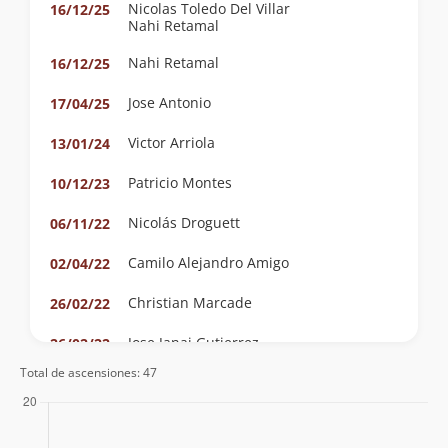
Nicolas Toledo Del Villar
16/12/25
Nahi Retamal
Nahi Retamal
16/12/25
Jose Antonio
17/04/25
Victor Arriola
13/01/24
Patricio Montes
10/12/23
Nicolás Droguett
06/11/22
Camilo Alejandro Amigo
02/04/22
Christian Marcade
26/02/22
Jose Janai Gutierrez
26/02/22
Total de ascensiones: 47
Pablo Riquelme
09/01/22
Cristian Irribarra
Hernán Felipe Núñez Cristi
15/03/20