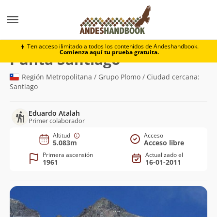
Montaña
Punta Santiago
Ten acceso ilimitado a todos los contenidos de Andeshandbook.
Comienza aquí tu prueba gratuita.
(5.083m)
Punta Santiago
Región Metropolitana / Grupo Plomo / Ciudad cercana:
Santiago
Eduardo Atalah
Primer colaborador
Altitud
Acceso
5.083m
Acceso libre
Primera ascensión
Actualizado el
1961
16-01-2011