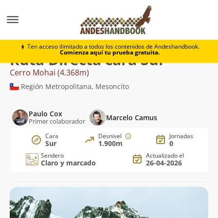
Montaña
Cerro Mohai
Directa cara Sur
Ten acceso ilimitado a todos los contenidos de Andeshandbook.
Comienza aquí tu prueba gratuita.
Ruta Directa cara Sur
Cerro Mohai (4.368m)
Región Metropolitana, Mesoncito
Paulo Cox
Marcelo Camus
Primer colaborador
Cara
Desnivel
Jornadas
Sur
1.900m
0
Sendero
Actualizado el
Claro y marcado
26-04-2026