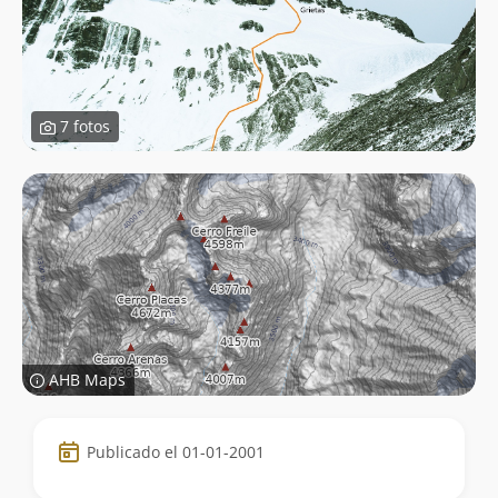
7 fotos
AHB Maps
Datos
Publicado el 01-01-2001
de