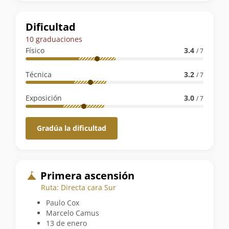
la
ruta
Dificultad
10 graduaciones
Físico
3.4
/ 7
Técnica
3.2
/ 7
Exposición
3.0
/ 7
Gradúa la dificultad
Primera ascensión
Ruta: Directa cara Sur
Paulo Cox
Marcelo Camus
13 de enero