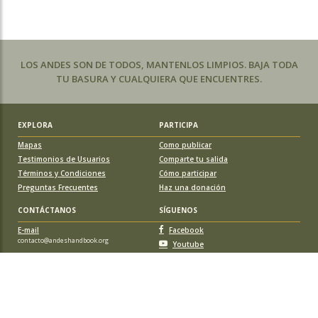
LOS ANDES SON DE TODOS, MANTENLOS LIMPIOS. BAJA TODA
TU BASURA Y CUALQUIERA QUE ENCUENTRES.
EXPLORA
PARTICIPA
Mapas
Como publicar
Testimonios de Usuarios
Comparte tu salida
Términos y Condiciones
Cómo participar
Preguntas Frecuentes
Haz una donación
CONTÁCTANOS
SÍGUENOS
E-mail
Facebook
contacto@andeshandbook.org
Youtube
Instagram
APOYA A ANDESHANDBOOK
Suscríbete
y accede a todos los contenidos sin limitaciones. O colabora
con una nueva ruta o montaña y obtén una suscripción gratis y de por vida.