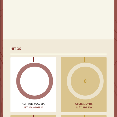
HITOS
0
ALTITUD MÁXIMA
ASCENSIONES
ALT. MÁX 6.961 M
MÁX. REG 519