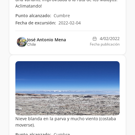
Aclimatando!
Punto alcanzado:
Cumbre
Fecha de excursión:
2022-02-04
4/02/2022
José Antonio Mena
Chile
Fecha publicación
Nieve blanda en la parva y mucho viento (costaba
moverse).
Punto alcanzado:
Cumbre