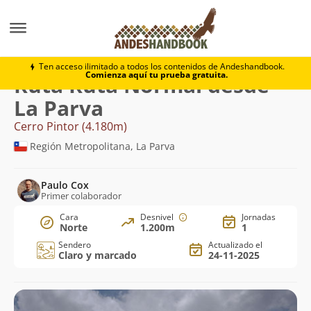
Montaña
Cerro Pintor
Ruta Normal desde La Parva
Ten acceso ilimitado a todos los contenidos de Andeshandbook.
Comienza aquí tu prueba gratuita.
Ruta Ruta Normal desde
La Parva
Cerro Pintor (4.180m)
Región Metropolitana, La Parva
Paulo Cox
Primer colaborador
Cara
Desnivel
Jornadas
Norte
1.200m
1
Sendero
Actualizado el
Claro y marcado
24-11-2025