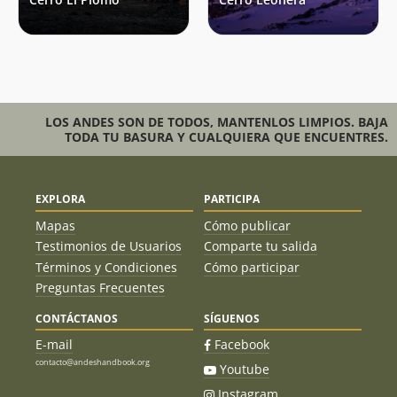
Mario Fava
02/12/23
René Pérez Hernández
25/11/23
Sebastián Piza
25/11/23
Alondra Chamorro Mendoza
15/10/23
LOS ANDES SON DE TODOS, MANTENLOS LIMPIOS. BAJA
TODA TU BASURA Y CUALQUIERA QUE ENCUENTRES.
Romina Varela
04/06/23
Hernán Felipe Núñez Cristi
27/05/23
EXPLORA
PARTICIPA
Eduardo Venegas
Mapas
Cómo publicar
Hernán Felipe Núñez Cristi
22/05/23
Testimonios de Usuarios
Comparte tu salida
Eduardo Venegas
Términos y Condiciones
Cómo participar
Hernán Felipe Núñez Cristi
06/05/23
Preguntas Frecuentes
Eduardo Venegas
CONTÁCTANOS
SÍGUENOS
Rodrigo Pastene
15/04/23
E-mail
Facebook
contacto@andeshandbook.org
Italo Vercellino
01/04/23
Youtube
Instagram