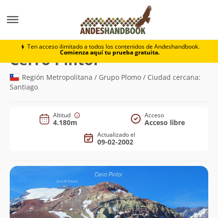
Montaña
Cerro Pintor
Ten acceso ilimitado a todos los contenidos de Andeshandbook.
Comienza aquí tu prueba gratuita.
(4.180m)
Cerro Pintor
Región Metropolitana / Grupo Plomo / Ciudad cercana:
Santiago
Altitud
Acceso
4.180m
Acceso libre
Actualizado el
09-02-2002