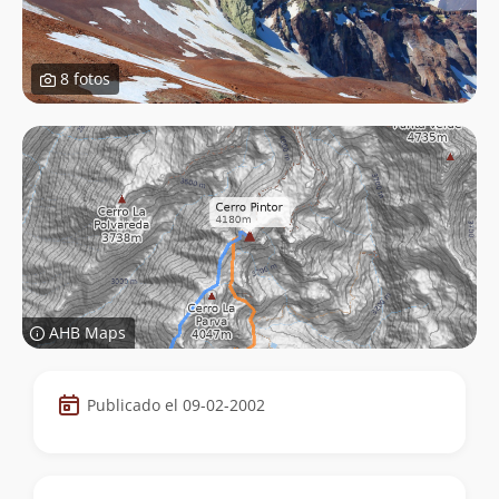
8 fotos
AHB Maps
Datos
Publicado el 09-02-2002
de
la
cumbre