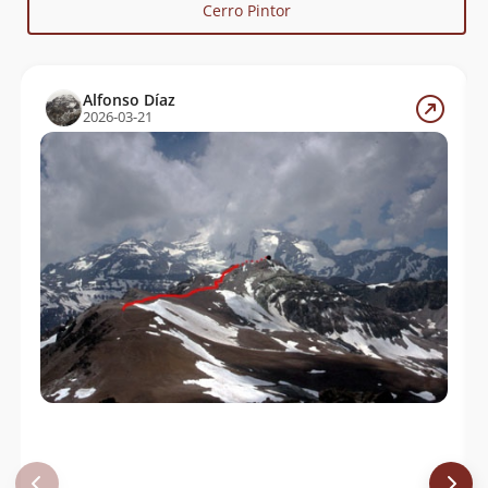
Cerro Pintor
Rodrigo Pastene
21/12/24
René Pérez Hernández
21/12/24
Alfonso Díaz
2026-03-21
Lorena Muñoz
13/12/24
Dagoberto Vargas Tobar
08/12/24
José Eduardo Orellana
07/12/24
Fernando González
02/12/24
Rodrigo Pastene
01/12/24
Álvaro Vivanco
30/11/24
Lorax
Pablo Doña Girón
24/11/24
Dagoberto Vargas Tobar
16/11/24