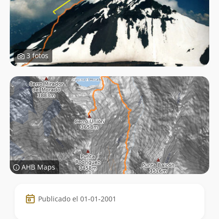
3 fotos
AHB Maps
Datos
Publicado el 01-01-2001
de