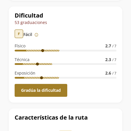
la
ruta
Dificultad
53 graduaciones
Fácil
Físico
2.7
/ 7
Técnica
2.3
/ 7
Exposición
2.6
/ 7
Gradúa la dificultad
Características de la ruta