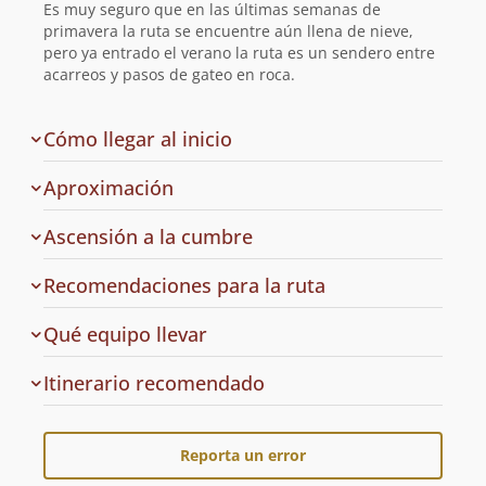
Es muy seguro que en las últimas semanas de
primavera la ruta se encuentre aún llena de nieve,
pero ya entrado el verano la ruta es un sendero entre
acarreos y pasos de gateo en roca.
de
Cómo llegar al inicio
la
ruta
Aproximación
Ascensión a la cumbre
Recomendaciones para la ruta
Qué equipo llevar
Cuál
Itinerario recomendado
es
el
Reporta un error