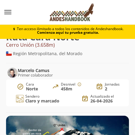
Montaña
Cerro Unión
Cara Norte
Ten acceso ilimitado a todos los contenidos de Andeshandbook.
Comienza aquí tu prueba gratuita.
Ruta Cara Norte
Cerro Unión (3.658m)
Región Metropolitana, del Morado
Marcelo Camus
Primer colaborador
Cara
Desnivel
Jornadas
Norte
458m
2
Sendero
Actualizado el
Claro y marcado
26-04-2026