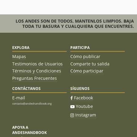
Kiñewen)
German Girardin
04/03/12
LOS ANDES SON DE TODOS, MANTENLOS LIMPIOS. BAJA
Zdzislaw Czarnecki
27/02/12
TODA TU BASURA Y CUALQUIERA QUE ENCUENTRES.
Juan Cristóbal Hurtado
19/02/12
Sebastian Hurtado
EXPLORA
PARTICIPA
Rodrigo Monje
29/01/12
Mapas
Cómo publicar
Testimonios de Usuarios
Comparte tu salida
Nelson Sepúlveda
22/01/12
Términos y Condiciones
Cómo participar
Preguntas Frecuentes
Michael Dumke
13/11/11
CONTÁCTANOS
SÍGUENOS
Felipe De La Lastra Dreckmann
01/11/11
E-mail
Facebook
Emilio Aillach
16/10/11
contacto@andeshandbook.org
Youtube
Instagram
Grupo De Instituto Vertical (Sebastián
27/07/11
Lago - Joaquín Campodonico - Federico
Fuentes - Rodrigo Vivanco - Martin
APOYA A
Aylwin)
ANDESHANDBOOK