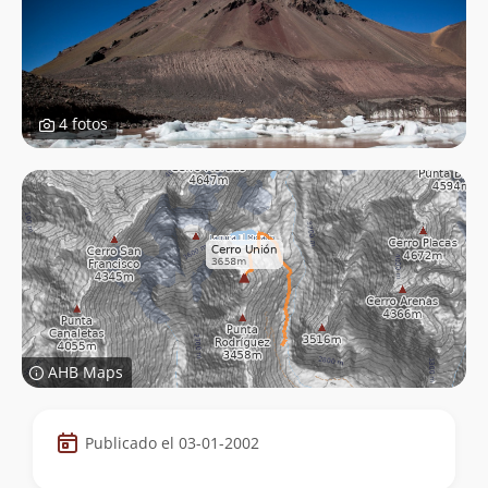
4 fotos
AHB Maps
Datos
Publicado el 03-01-2002
de