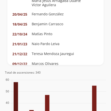
María Jesús Arriagada Duarte
Víctor Aguilera
Fernando González
20/04/25
Benjamin Carrasco
18/04/25
Matías Pinto
22/10/24
Naio Pardo Leiva
21/01/23
Teresa Mendoza Jauregui
21/12/22
Marcos Olivares
09/12/22
Total de ascensiones: 340
Francisco Tagle
26/11/22
Camilo Silva
16/05/22
Pablo Riquelme
24/07/21
Cristian Irribarra
Lourdes Miranda
Sebastian Barraza