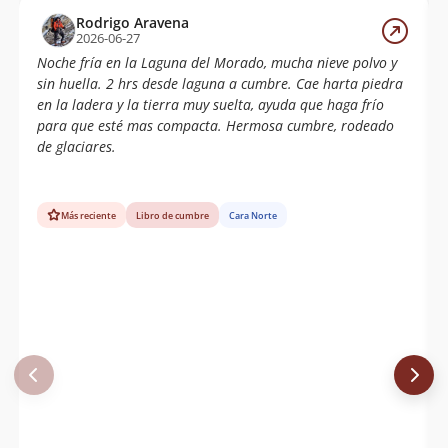
Consuelo Argandoña
28/04/18
Rodrigo Aravena
2026-06-27
Jorge Campos Mancilla
22/04/18
Noche fría en la Laguna del Morado, mucha nieve polvo y
sin huella. 2 hrs desde laguna a cumbre. Cae harta piedra
Cristián Arriagada
12/11/17
en la ladera y la tierra muy suelta, ayuda que haga frío
Blanca Venegas
para que esté mas compacta. Hermosa cumbre, rodeado
Enrique Vega
de glaciares.
Álvaro Vivanco
21/10/17
Cosme Esteban Banda Jaime
02/04/17
Más reciente
Libro de cumbre
Cara Norte
David Arellano
18/03/17
Juan Carlos Salas Arriagada
11/03/17
Andres Montoya
01/01/17
Juan Pablo Vasquez Barriga
15/08/16
Cristián Arriagada
28/05/16
Héctor Hormazabal
21/05/16