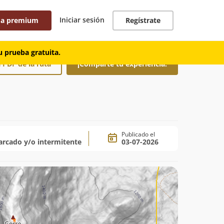
Iniciar sesión
 a premium
Regístrate
 prueba gratuita.
 PDF de la ruta
¡Comparte tu experiencia!
Publicado el
rcado y/o intermitente
03-07-2026