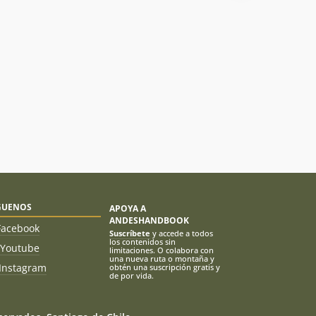
GUENOS
APOYA A
ANDESHANDBOOK
Facebook
Suscríbete
y accede a todos
los contenidos sin
Youtube
limitaciones. O colabora con
una nueva ruta o montaña y
Instagram
obtén una suscripción gratis y
de por vida.