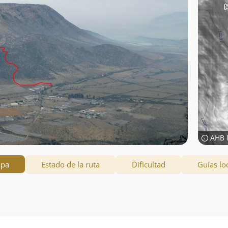
AHB 
apa
Estado de la ruta
Dificultad
Guías lo