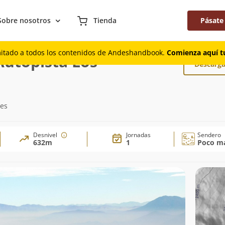
Sobre nosotros
Tienda
Pásate
desde Autopista Los Libertadores
mitado a todos los contenidos de Andeshandbook.
Comienza aquí tu
Autopista Los
Descarga
res
Desnivel
Jornadas
Sendero
632m
1
Poco ma