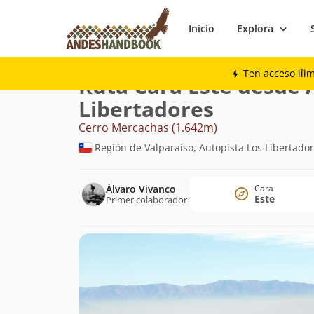
Inicio
Explora
Montaña
Cerro Mercachas
Cara Este 
Ten acceso ili
Ruta Cara Este desde 
Libertadores
Cerro Mercachas (1.642m)
Región de Valparaíso, Autopista Los Libertado
Álvaro Vivanco
Cara
Este
Primer colaborador