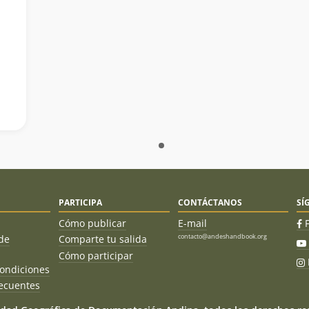
PARTICIPA
CONTÁCTANOS
SÍ
Cómo publicar
E-mail
contacto@andeshandbook.org
de
Comparte tu salida
Cómo participar
ondiciones
ecuentes