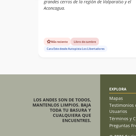
grandes cerros de la región de Valparaíso y el
Aconcagua.
Más reciente
Libro de cumbre
Cara Este desde Autopista Los Libertadores
EXPLORA
Mapas
LOS ANDES SON DE TODOS,
MANTENLOS LIMPIOS. BAJA
Testimonios 
TODA TU BASURA Y
Usuarios
CUALQUIERA QUE
Términos y C
ENCUENTRES.
Preguntas Fr