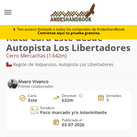
Montaña
Cerro Mercachas
Cara Este desde Autopist
Ten acceso ilimitado a todos los contenidos de Andeshandbook.
Comienza aquí tu prueba gratuita.
Ruta Cara Este desde
Autopista Los Libertadores
Cerro Mercachas (1.642m)
Región de Valparaíso, Autopista Los Libertadores
Álvaro Vivanco
Primer colaborador
Cara
Desnivel
Jornadas
Este
632m
1
Sendero
Poco marcado y/o intermitente
Publicado el
03-07-2026