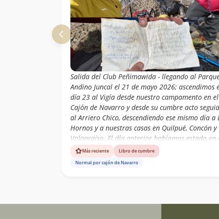
Salida del Club Peñimawida - llegando al Parqu
Andino Juncal el 21 de mayo 2026; ascendimos e
día 23 al Vigía desde nuestro campamento en el
Cajón de Navarro y desde su cumbre acto segui
al Arriero Chico, descendiendo ese mismo día a 
Hornos y a nuestras casas en Quilpué, Concón y
Valparaíso. El día anterior habíamos estado en 
León Rojo sin alcanzar su cumbre sin seguridad
Más reciente
Libro de cumbre
estar en la ruta correcta. Bajo piedras permane
Normal por cajón de Navarro
lo que queda del testimonio de los primeros
ascensionistas al Vigía, cordada argentina Lilia
Falcón y Enrique Bolsi del año 1996, un Libro de
Cumbre que dejó Evelio Echeverría el año 1998 
que registró la primera ascensión y la propia. L