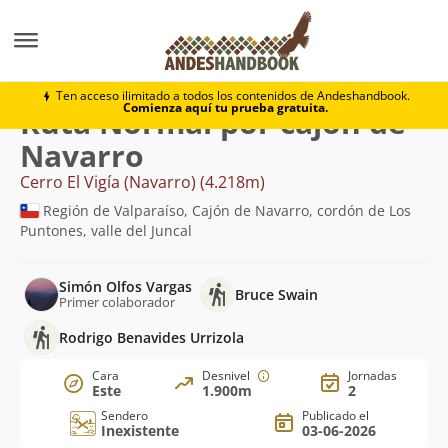
Montaña
Cerro El Vigía (Navarro)
Normal por cajón 
Ten acceso ilimitado a todos los contenidos de Andeshandbook.
Comienza aquí tu prueba gratuita.
Ruta Normal por cajón de
Navarro
Cerro El Vigía (Navarro) (4.218m)
Región de Valparaíso, Cajón de Navarro, cordón de Los
Puntones, valle del Juncal
Simón Olfos Vargas
Bruce Swain
Primer colaborador
Rodrigo Benavides Urrizola
Cara
Desnivel
Jornadas
Este
1.900m
2
Sendero
Publicado el
Inexistente
03-06-2026