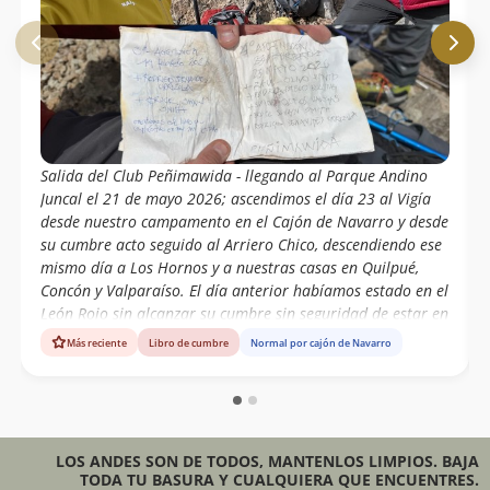
Salida del Club Peñimawida - llegando al Parque Andino
Juncal el 21 de mayo 2026; ascendimos el día 23 al Vigía
desde nuestro campamento en el Cajón de Navarro y desde
su cumbre acto seguido al Arriero Chico, descendiendo ese
mismo día a Los Hornos y a nuestras casas en Quilpué,
Concón y Valparaíso. El día anterior habíamos estado en el
León Rojo sin alcanzar su cumbre sin seguridad de estar en
la ruta correcta. Bajo piedras permanece lo que queda del
Más reciente
Libro de cumbre
Normal por cajón de Navarro
testimonio de los primeros ascensionistas al Vigía, cordada
argentina Liliana Falcón y Enrique Bolsi del año 1996, un
Libro de Cumbre que dejó Evelio Echeverría el año 1998 en
que registró la primera ascensión y la propia. La nuestra
sería la cuarta ascensión a esta cumbre.
LOS ANDES SON DE TODOS, MANTENLOS LIMPIOS. BAJA
TODA TU BASURA Y CUALQUIERA QUE ENCUENTRES.