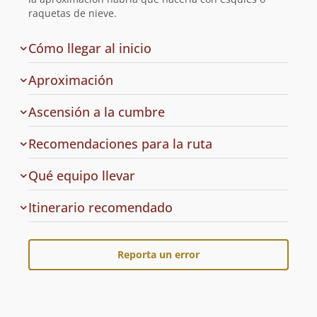
raquetas de nieve.
de
Cómo llegar al inicio
la
ruta
Aproximación
Ascensión a la cumbre
Recomendaciones para la ruta
Qué equipo llevar
Cuál
Itinerario recomendado
es
el
Reporta un error