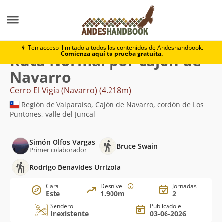
Montaña
Cerro El Vigía (Navarro)
Normal por cajón 
Ten acceso ilimitado a todos los contenidos de Andeshandbook.
Comienza aquí tu prueba gratuita.
Ruta Normal por cajón de
Navarro
Cerro El Vigía (Navarro) (4.218m)
Región de Valparaíso, Cajón de Navarro, cordón de Los
Puntones, valle del Juncal
Simón Olfos Vargas
Bruce Swain
Primer colaborador
Rodrigo Benavides Urrizola
Cara
Desnivel
Jornadas
Este
1.900m
2
Sendero
Publicado el
Inexistente
03-06-2026