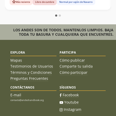
la ruta correcta. Bajo piedras permanece lo que queda del
Más reciente
Libro de cumbre
Normal por cajón de Navarro
testimonio de los primeros ascensionistas al Vigía, cordada
argentina Liliana Falcón y Enrique Bolsi del año 1996, un
Libro de Cumbre que dejó Evelio Echeverría el año 1998 en
que registró la primera ascensión y la propia. La nuestra
sería la cuarta ascensión a esta cumbre.
LOS ANDES SON DE TODOS, MANTENLOS LIMPIOS. BAJA
TODA TU BASURA Y CUALQUIERA QUE ENCUENTRES.
EXPLORA
PARTICIPA
Mapas
Cómo publicar
Testimonios de Usuarios
Comparte tu salida
Términos y Condiciones
Cómo participar
Preguntas Frecuentes
CONTÁCTANOS
SÍGUENOS
E-mail
Facebook
contacto@andeshandbook.org
Youtube
Instagram