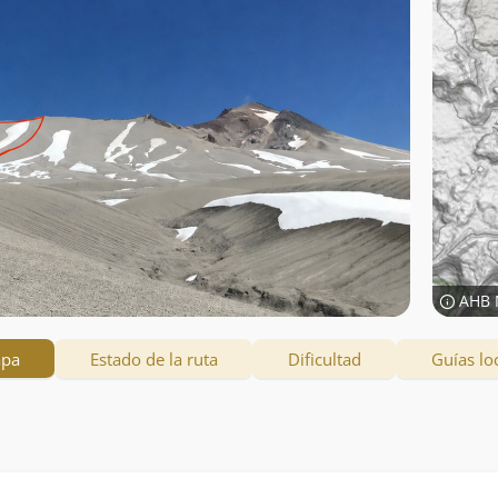
AHB 
apa
Estado de la ruta
Dificultad
Guías lo