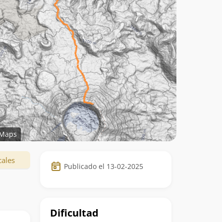
Maps
Datos
cales
Publicado el 13-02-2025
de
la
ruta
Dificultad