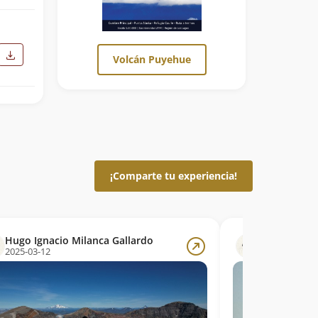
Volcán Puyehue
¡Comparte tu experiencia!
Hugo Ignacio Milanca Gallardo
Hugo Ignaci
2025-03-12
2025-03-12