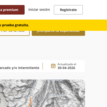
Iniciar sesión
 a premium
Regístrate
 prueba gratuita.
 PDF de la ruta
¡Comparte tu experiencia!
Actualizado el
rcado y/o intermitente
30-04-2026