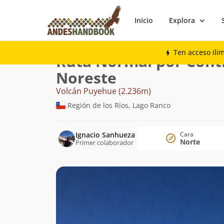
Inicio
Explora
Montaña
Volcán Puyehue
Normal por 
Ten acceso ili
Ruta Normal por Cont
Noreste
Volcán Puyehue (2.236m)
Región de los Ríos, Lago Ranco
Ignacio Sanhueza
Cara
Norte
Primer colaborador