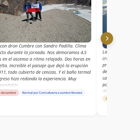
 con dron Cumbre con Sandro Padilla. Clima
La ruta vehicular l
ecto durante la jornada. Nos demoramos 4,5
cruce del rio creo q
s en el ascenso a ritmo relajado. Dos horas en
prudente, ideal es 
elta. Increíble el paisaje que dejó la erupción
del suelo, y 4x4 im
11, todo cubierto de cenizas. Y el baño termal
caminata es clara,
egreso hizo redonda la experiencia. Muy
porque el suelo es c
mendable.
días previos borra
o de cumbre
Normal por Contrafuerte a cumbre Noreste
Estado de ruta
Norma