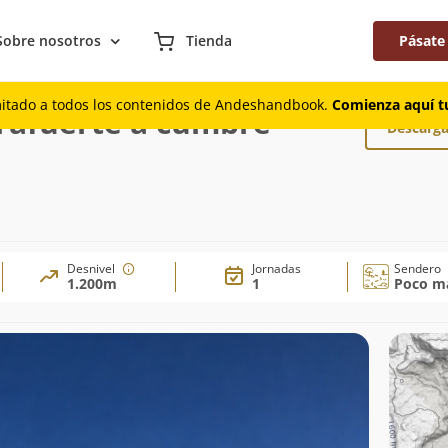
Sobre nosotros
Tienda
Pásate
Contrafuerte a cumbre Noreste
mitado a todos los contenidos de Andeshandbook.
Comienza aquí tu
rafuerte a cumbre
Descarga
Desnivel
Jornadas
Sendero
1.200m
1
Poco ma