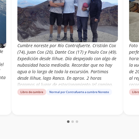
Cumbre noreste por Río Contrafuerte. Cristián Cox
Foto
de
(74), Juan Cox (20), Dante Cox (17) y Paulo Cox (49).
perf
Expedición desde Ilihue. Día despejado con algo de
hora
el
nubosidad hacia mediodía. Recordar que no hay
la vu
l
agua a lo largo de toda la excursión. Partimos
de 20
nta
desde Ilihue, lago Ranco. En aprox. 2 horas
al r
llegamos al lugar de estacionamiento (el camino,
reco
de unos 12km, es más o menos). Demoramos 3 hrs
Libro de cumbre
Normal por Contrafuerte a cumbre Noreste
Libr
ñar
25 min a la cumbre. Avistamiento de una pareja de
cóndores desde la cumbre. El volcán se encuentra
notoriamente más seco que el año pasado y el ante
pasado. Vimos a un grupo de 4 personas que
llegaron al filo somital (cumbre norte, la más baja
de todas las cumbres) luego de ascender en
bicicletas eléctricas hasta la base del espolón de la