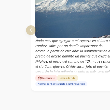
Nada más que agregar a mi reporte en el libro 
cumbre, salvo por un detalle importante del
acceso: a partir de este año: la administración d
predio de acceso habilitó un puente que cruza e
Nilahue, al inicio del camino de 12km que remo
el río Contrafuerte. Olvidé sacar foto al puente,
sorry. En la foto adjunta se nota lo más seco del
volcán este verano. El nevero que suele acompa
Más reciente
Estado de ruta
al espolón de cumbre casi desaparece este año.
Normal por Contrafuerte a cumbre Noreste