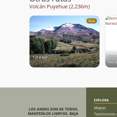
Volcán Puyehue (2.236m)
Ruta
Norm
Cara sur
Nore
EXPLORA
Mapas
LOS ANDES SON DE TODOS,
MANTENLOS LIMPIOS. BAJA
Testimonios 