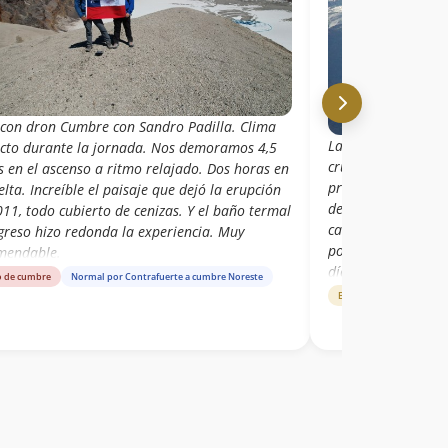
 con dron Cumbre con Sandro Padilla. Clima
La ruta vehicular l
ecto durante la jornada. Nos demoramos 4,5
cruce del rio creo q
s en el ascenso a ritmo relajado. Dos horas en
prudente, ideal es 
elta. Increíble el paisaje que dejó la erupción
del suelo, y 4x4 im
11, todo cubierto de cenizas. Y el baño termal
caminata es clara,
egreso hizo redonda la experiencia. Muy
porque el suelo es c
mendable.
días previos borra
o de cumbre
Normal por Contrafuerte a cumbre Noreste
Estado de ruta
Norma