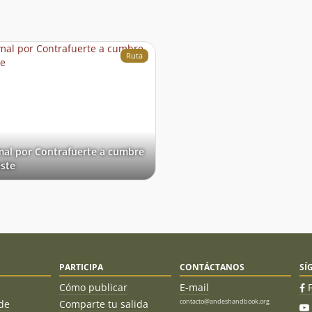
al filo
Ruta
al por Contrafuerte a cumbre
ste
PARTICIPA
CONTÁCTANOS
SÍ
Cómo publicar
E-mail
contacto@andeshandbook.org
de
Comparte tu salida