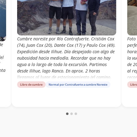
Cumbre noreste por Río Contrafuerte. Cristián Cox
Foto
de
(74), Juan Cox (20), Dante Cox (17) y Paulo Cox (49).
perf
Expedición desde Ilihue. Día despejado con algo de
hora
el
nubosidad hacia mediodía. Recordar que no hay
la vu
l
agua a lo largo de toda la excursión. Partimos
de 20
nta
desde Ilihue, lago Ranco. En aprox. 2 horas
al r
llegamos al lugar de estacionamiento (el camino,
reco
de unos 12km, es más o menos). Demoramos 3 hrs
Libro de cumbre
Normal por Contrafuerte a cumbre Noreste
Libr
ñar
25 min a la cumbre. Avistamiento de una pareja de
cóndores desde la cumbre. El volcán se encuentra
notoriamente más seco que el año pasado y el ante
pasado. Vimos a un grupo de 4 personas que
llegaron al filo somital (cumbre norte, la más baja
de todas las cumbres) luego de ascender en
bicicletas eléctricas hasta la base del espolón de la
ruta. Dos ascensionistas se encontraban llegando