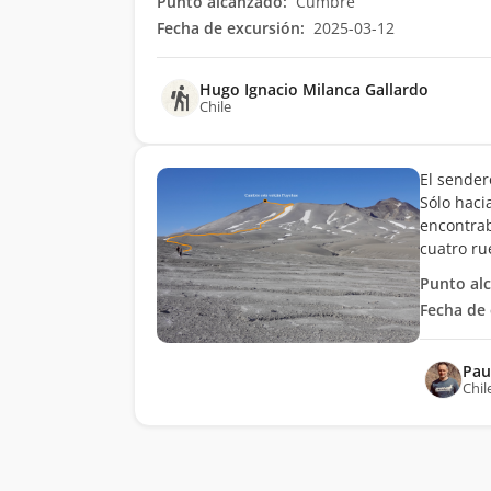
Punto alcanzado:
Cumbre
Fecha de excursión:
2025-03-12
Hugo Ignacio Milanca Gallardo
Chile
El sender
Sólo hacia
encontrab
cuatro ru
Punto al
Fecha de 
Pau
Chil