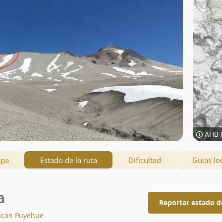
AHB 
apa
Estado de la ruta
Dificultad
Guías lo
a
Reportar estado d
olcán Puyehue