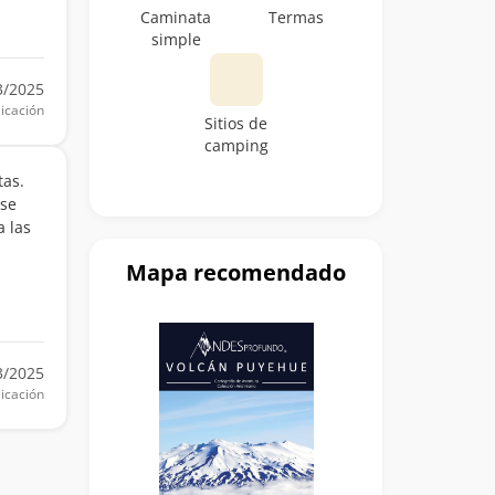
Caminata
Termas
simple
3/2025
icación
Sitios de
camping
tas.
 se
a las
Mapa recomendado
3/2025
icación