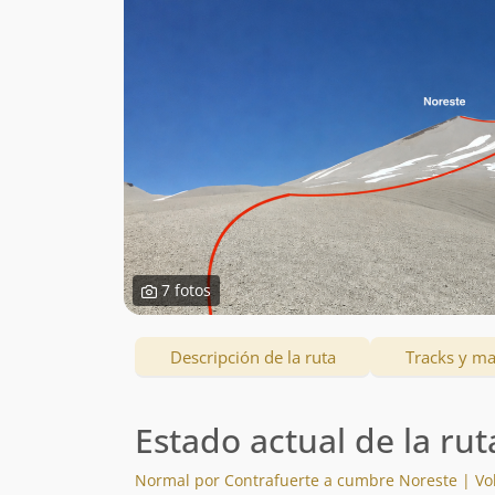
7 fotos
Descripción de la ruta
Tracks y m
Estado actual de la rut
Normal por Contrafuerte a cumbre Noreste | V