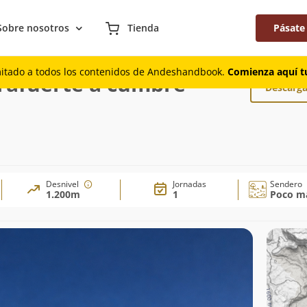
Sobre nosotros
Tienda
Pásate
Contrafuerte a cumbre Noreste
mitado a todos los contenidos de Andeshandbook.
Comienza aquí tu
rafuerte a cumbre
Descarga
Desnivel
Jornadas
Sendero
1.200m
1
Poco ma