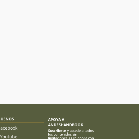
GUENOS
APOYA A
ANDESHANDBOOK
Facebook
Suscríbete
y accede a todos
los contenidos sin
Youtube
limitaciones. O colabora con