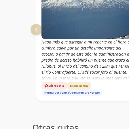
Nada más que agregar a mi reporte en el libro 
cumbre, salvo por un detalle importante del
acceso: a partir de este año: la administración d
predio de acceso habilitó un puente que cruza e
Nilahue, al inicio del camino de 12km que remo
el río Contrafuerte. Olvidé sacar foto al puente,
sorry. En la foto adjunta se nota lo más seco del
volcán este verano. El nevero que suele acompa
Más reciente
Estado de ruta
al espolón de cumbre casi desaparece este año.
Normal por Contrafuerte a cumbre Noreste
Otras rutas