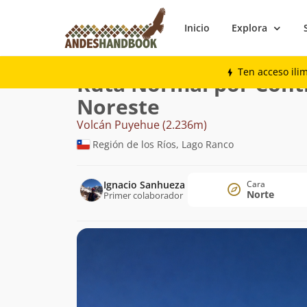
Inicio
Explora
Montaña
Volcán Puyehue
Normal por 
Ten acceso ili
Ruta Normal por Cont
Noreste
Volcán Puyehue (2.236m)
Región de los Ríos, Lago Ranco
Ignacio Sanhueza
Cara
Norte
Primer colaborador