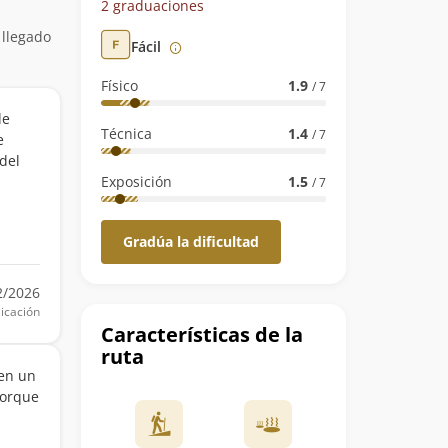
2 graduaciones
 llegado
Fácil
Físico
1.9
/ 7
de
Técnica
1.4
/ 7
e
 del
Exposición
1.5
/ 7
Gradúa la dificultad
2/2026
icación
Características de la
ruta
 en un
porque