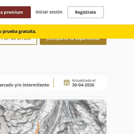
Iniciar sesión
 a premium
Regístrate
 prueba gratuita.
 PDF de la ruta
¡Comparte tu experiencia!
Actualizado el
rcado y/o intermitente
30-04-2026