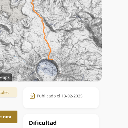
Maps
Datos
cales
Publicado el 13-02-2025
de
la
e ruta
ruta
Dificultad