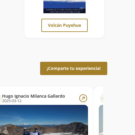
Volcán Puyehue
¡Comparte tu experiencia!
Hugo Ignacio Milanca Gallardo
Hugo Ignaci
2025-03-12
2025-03-12