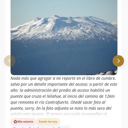
Nada más que agregar a mi reporte en el libro de cumbre,
salvo por un detalle importante del acceso: a partir de este
año: la administración del predio de acceso habilitó un
puente que cruza el Nilahue, al inicio del camino de 12km
que remonta el río Contrafuerte. Olvidé sacar foto al
puente, sorry. En la foto adjunta se nota lo más seco del
volcán este verano. El nevero que suele acompañar al
espolón de cumbre casi desaparece este año.
Más reciente
Estado de ruta