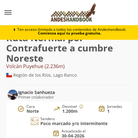
Montaña
Volcán Puyehue
Normal por Contrafuerte 
Ten acceso ilimitado a todos los contenidos de Andeshandbook.
Comienza aquí tu prueba gratuita.
Ruta Normal por
Contrafuerte a cumbre
Noreste
Volcán Puyehue (2.236m)
Región de los Ríos, Lago Ranco
Ignacio Sanhueza
Primer colaborador
Cara
Desnivel
Jornadas
Norte
1.200m
1
Sendero
Poco marcado y/o intermitente
Actualizado el
30-04-2026