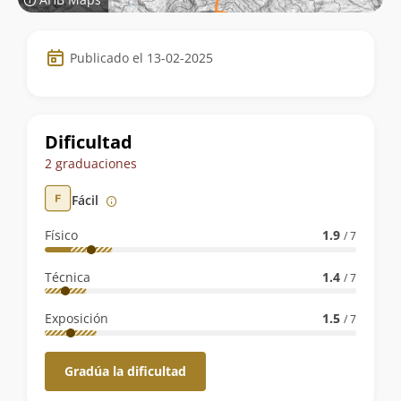
Datos
Publicado el 13-02-2025
de
la
ruta
Dificultad
2 graduaciones
Fácil
Físico
1.9
/ 7
Técnica
1.4
/ 7
Exposición
1.5
/ 7
Gradúa la dificultad